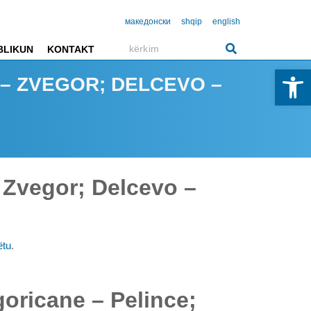
македонски
shqip
english
BLIKUN
KONTAKT
Open 
 – ZVEGOR; DELCEVO –
– Zvegor; Delcevo –
ëtu
.
goricane – Pelince;