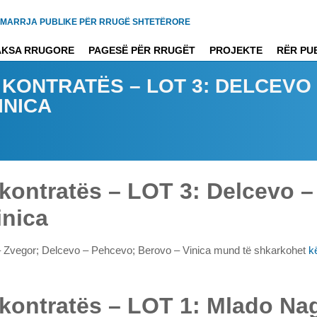
MARRJA PUBLIKE PËR RRUGË SHTETËRORE
AKSA RRUGORE
PAGESË PËR RRUGËT
PROJEKTE
RËR PU
Ë KONTRATËS – LOT 3: DELCEVO
INICA
ë kontratës – LOT 3: Delcevo 
inica
o – Zvegor; Delcevo – Pehcevo; Berovo – Vinica mund të shkarkohet
k
ë kontratës – LOT 1: Mlado Na