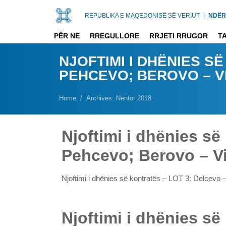
REPUBLIKA E MAQEDONISË SË VERIUT
|
NDËR
PËR NE
RREGULLORE
RRJETI RRUGOR
T
NJOFTIMI I DHËNIES S
PEHCEVO; BEROVO – V
Home
Archives: Nëntor 2018
Njoftimi i dhënies s
Pehcevo; Berovo – V
Njoftimi i dhënies së kontratës – LOT 3: Delcev
Njoftimi i dhënies s