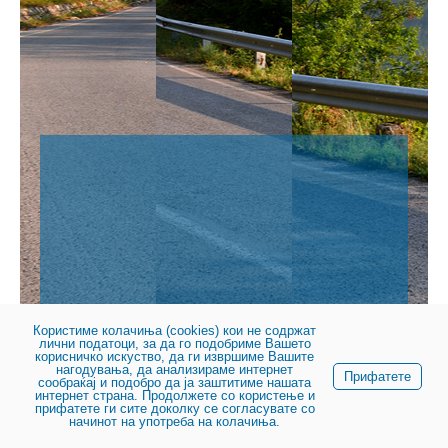
Користиме колачиња (cookies) кои не содржат
лични податоци, за да го подобриме Вашето
© 2023, Јавно претпријатие за државни патишта
корисничко искуство, да ги извршиме Вашите
нагодувања, да анализираме интернет
Прифатете
сообраќај и подобро да ја заштитиме нашата
интернет страна. Продолжете со користење и
прифатете ги сите доколку се согласувате со
начинот на употреба на колачиња.