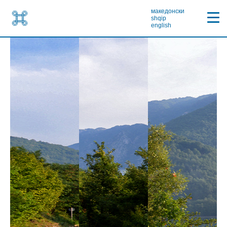
македонски
shqip
english