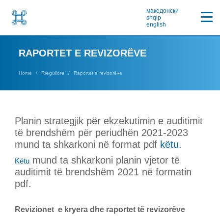
македонски
shqip
english
RAPORTET E REVIZORËVE
Home
Rregullore
Raportet e revizorëve
Planin strategjik për ekzekutimin e auditimit
të brendshëm për periudhën 2021-2023
mund ta shkarkoni në format pdf
këtu
.
mund ta shkarkoni planin vjetor të
Këtu
auditimit të brendshëm 2021 në formatin
pdf.
Revizionet e kryera dhe raportet të revizorëve