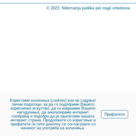
© 2023, Ndërmarrja publike për rrugë shtetërore
Користиме колачиња (cookies) кои не содржат
лични податоци, за да го подобриме Вашето
корисничко искуство, да ги извршиме Вашите
нагодувања, да анализираме интернет
Прифатете
сообраќај и подобро да ја заштитиме нашата
интернет страна. Продолжете со користење и
прифатете ги сите доколку се согласувате со
начинот на употреба на колачиња.