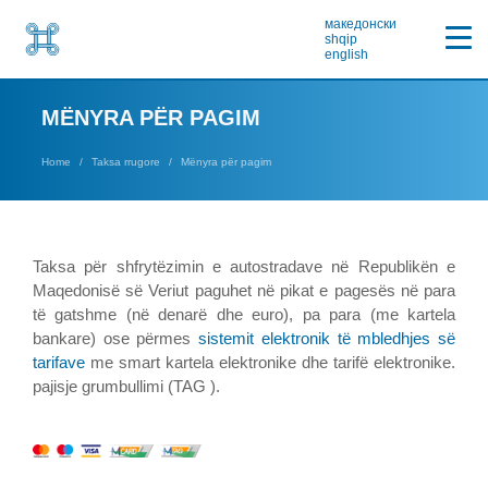
македонски
shqip
english
MËNYRA PËR PAGIM
Home
Taksa rrugore
Mënyra për pagim
Taksa për shfrytëzimin e autostradave në Republikën e
Maqedonisë së Veriut paguhet në pikat e pagesës në para
të gatshme (në denarë dhe euro), pa para (me kartela
bankare) ose përmes
sistemit elektronik të mbledhjes së
tarifave
me smart kartela elektronike dhe tarifë elektronike.
pajisje grumbullimi (TAG ).