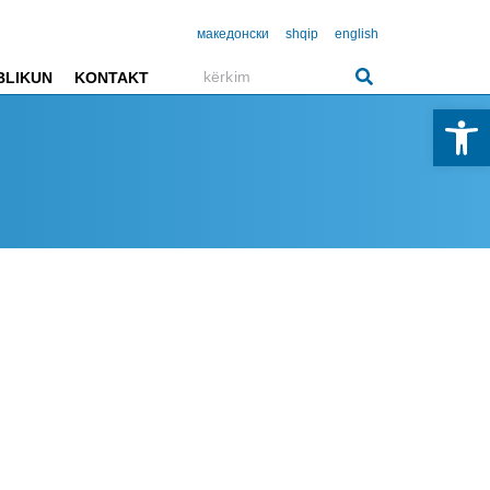
македонски
shqip
english
BLIKUN
KONTAKT
Open 