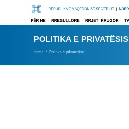
REPUBLIKA E MAQEDONISË SË VERIUT
|
NDËR
PËR NE
RREGULLORE
RRJETI RRUGOR
T
POLITIKA E PRIVATËSI
Home
Politika e privatësisë