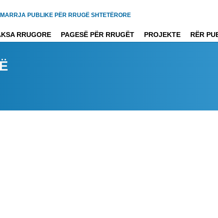
MARRJA PUBLIKE PËR RRUGË SHTETËRORE
AKSA RRUGORE
PAGESË PËR RRUGËT
PROJEKTE
RËR PU
SË