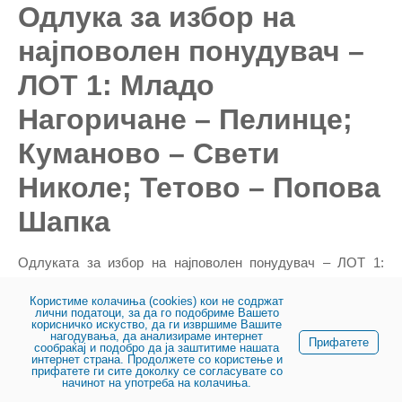
Одлука за избор на
најповолен понудувач –
ЛОТ 1: Младо
Нагоричане – Пелинце;
Куманово – Свети
Николе; Тетово – Попова
Шапка
Одлуката за избор на најповолен понудувач – ЛОТ 1:
Младо Нагоричане – Пелинце; Куманово – Свети Николе;
Тетово – Попова Шапка може да ја преземете
Користиме колачиња (cookies) кои не содржат
тука
.
лични податоци, за да го подобриме Вашето
корисничко искуство, да ги извршиме Вашите
нагодувања, да анализираме интернет
Прифатете
сообраќај и подобро да ја заштитиме нашата
интернет страна. Продолжете со користење и
прифатете ги сите доколку се согласувате со
начинот на употреба на колачиња.
© 2023, Јавно претпријатие за државни патишта