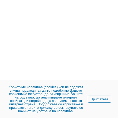
Користиме колачиња (cookies) кои не содржат
лични податоци, за да го подобриме Вашето
корисничко искуство, да ги извршиме Вашите
нагодувања, да анализираме интернет
Прифатете
сообраќај и подобро да ја заштитиме нашата
интернет страна. Продолжете со користење и
прифатете ги сите доколку се согласувате со
начинот на употреба на колачиња.