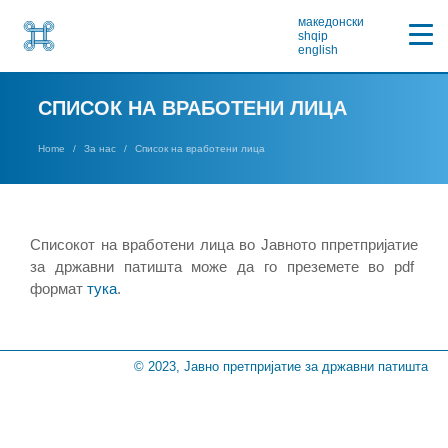
македонски
shqip
english
СПИСОК НА ВРАБОТЕНИ ЛИЦА
Home
За нас
Список на вработени лица
Списокот на вработени лица во Јавното ппретпријатие
за државни патишта може да го преземете во pdf
формат
ту
ка
.
© 2023, Јавно претпријатие за државни патишта