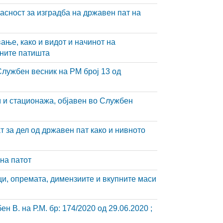
асност за изградба на државен пат на
ање, како и видот и начинот на
вните патишта
Службен весник на РМ број 13 од
 и стационажа, објавен во Службен
 за дел од државен пат како и нивното
 на патот
ци, опремата, димензиите и вкупните маси
а Р.М. бр: 174/2020 од 29.06.2020 ;