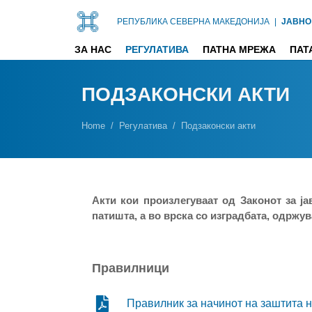
РЕПУБЛИКА СЕВЕРНА МАКЕДОНИЈА
|
ЈАВНО
ЗА НАС
РЕГУЛАТИВА
ПАТНА МРЕЖА
ПАТ
ПОДЗАКОНСКИ АКТИ
Home
Регулатива
Подзаконски акти
Акти кои произлегуваат од Законот за ј
патишта, а во врска со изградбата, одржу
Правилници
Правилник за начинот на заштита н