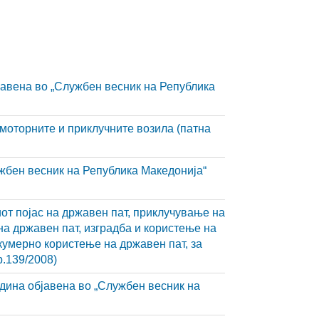
бјавена во „Службен весник на Република
 моторните и приклучните возила (патна
ужбен весник на Република Македонија“
от појас на државен пат, приклучување на
на државен пат, изградба и користење на
екумерно користење на државен пат, за
р.139/2008)
одина објавена во „Службен весник на