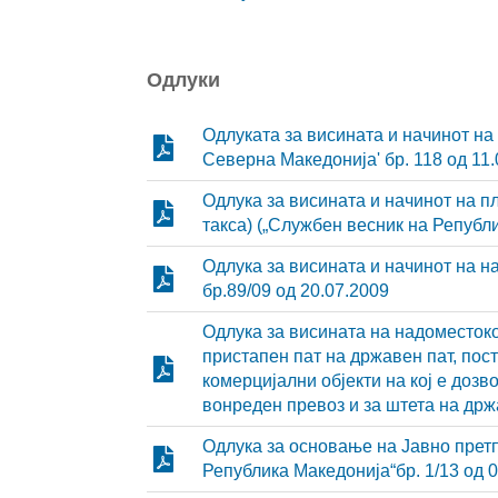
Одлуки
Одлуката за висината и начинот на
Северна Македонија' бр. 118 од 11
Одлука за висината и начинот на п
такса) („Службен весник на Републи
Одлука за висината и начинот на н
бр.89/09 од 20.07.2009
Одлука за висината на надоместоко
пристапен пат на државен пат, пос
комерцијални објекти на кој е дозв
вонреден превоз и за штета на држа
Одлука за основање на Јавно претп
Република Македонија“бр. 1/13 од 