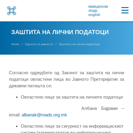
македонски
shqip
english
ЗАШТИТА НА ЛИЧНИ ПОДАТОЦИ
Home
Односи со јавноста
Заштита на лични податоци
Согласно одредбите од Законот за заштита на лични
податоци овластени лица во Јавното Претпријатие за
државни патишта се:
Овластено лице за заштита на личните податоци
Албана Бајрами –
email:
albanak@roads.org.mk
Овластено лице за сигурност на информацискиот
систем (администратор во информацискиот