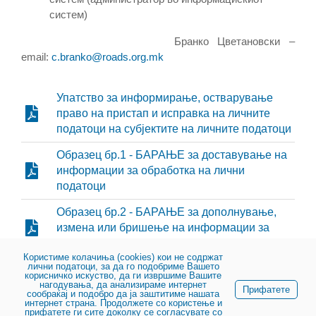
систем)
Бранко Цветановски –
email:
c.branko@roads.org.mk
Упатство за информирање, остварување
право на пристап и исправка на личните
податоци на субјектите на личните податоци
Образец бр.1 - БАРАЊЕ за доставување на
информации за обработка на лични
податоци
Образец бр.2 - БАРАЊЕ за дополнување,
измена или бришење на информации за
обработката на лични податоци
Користиме колачиња (cookies) кои не содржат
лични податоци, за да го подобриме Вашето
Образец бр.3 - БАРАЊЕ за запирање на
корисничко искуство, да ги извршиме Вашите
обработката на лични податоци
нагодувања, да анализираме интернет
Прифатете
сообраќај и подобро да ја заштитиме нашата
интернет страна. Продолжете со користење и
прифатете ги сите доколку се согласувате со