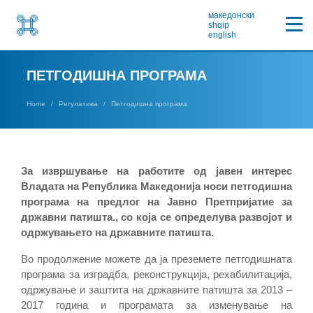
македонски
shqip
english
ПЕТГОДИШНА ПРОГРАМА
Home
Регулатива
Петгодишна програма
За извршување на работите од јавен интерес
Владата на Република Македонија носи петгодишна
програма на предлог на Јавно Претпријатие за
државни патишта., со која се определува развојот и
одржувањето на државните патишта.
Во продолжение можете да ја преземете петгодишната
програма за изградба, реконструкција, рехабилитација,
одржување и заштита на државните патишта за 2013 –
2017 година и програмата за изменување на