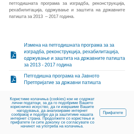
петгодишната програма за изградба, реконструкција,
рехабилитација, одржување и заштита на државните
патишта за 2013 – 2017 година.
Измена на петгодишната програма за за
изградба, реконструкција, рехабилитација,
одржување и заштита на државните патишта
за 2013 - 2017 година
Петгодишна програма на Јавното
Претпријатие за државни патишта
Користиме колачиња (cookies) кои не содржат
© 2023, Јавно претпријатие за државни патишта
лични податоци, за да го подобриме Вашето
корисничко искуство, да ги извршиме Вашите
нагодувања, да анализираме интернет
Прифатете
сообраќај и подобро да ја заштитиме нашата
интернет страна. Продолжете со користење и
прифатете ги сите доколку се согласувате со
начинот на употреба на колачиња.