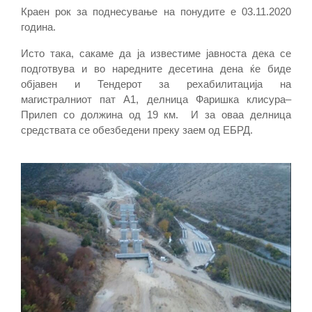
Краен рок за поднесување на понудите е 03.11.2020
година.
Исто така, сакаме да ја известиме јавноста дека се
подготвува и во наредните десeтина дена ќе биде
објавен и Тендерот за рехабилитација на
магистралниот пат А1, делница Фаришка клисура–
Прилеп со должина од 19 км. И за оваа делница
средствата се обезбедени преку заем од ЕБРД.