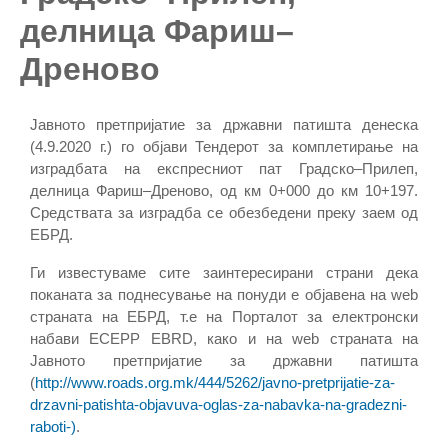
делница Фариш–
Дреново
Јавното претпријатие за државни патишта денеска
(4.9.2020 г.) го објави Тендерот за комплетирање на
изградбата на експресниот пат Градско–Прилеп,
делница Фариш–Дреново, од км 0+000 до км 10+197.
Средствата за изградба се обезбедени преку заем од
ЕБРД.
Ги известуваме сите заинтересирани страни дека
поканата за поднесување на понуди е објавена на web
страната на ЕБРД, т.е на Порталот за електронски
набави ECEPP EBRD, како и на web страната на
Јавното претпријатие за државни патишта
(
http://www.roads.org.mk/444/5262/javno-pretprijatie-za-
drzavni-patishta-objavuva-oglas-za-nabavka-na-gradezni-
raboti-)
.