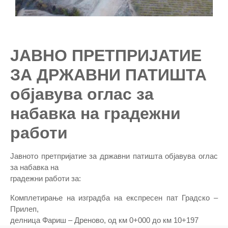
ЈАВНО ПРЕТПРИЈАТИЕ
ЗА ДРЖАВНИ ПАТИШТА
oбјавува оглас за
набавка на градежни
работи
Јавното претпријатие за државни патишта објавува оглас
за набавка на
градежни работи за:
Комплетирање на изградба на експресен пат Градско –
Прилеп,
делница Фариш – Дреновo, од км 0+000 до км 10+197