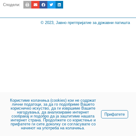
Сподели:
© 2023, Јавно претпријатие за државни патишта
Користиме колачиња (cookies) кои не содржат
лични податоци, за да го подобриме Вашето
корисничко искуство, да ги извршиме Вашите
нагодувања, да анализираме интернет
Прифатете
сообраќај и подобро да ја заштитиме нашата
интернет страна. Продолжете со користење и
прифатете ги сите доколку се согласувате со
начинот на употреба на колачиња.