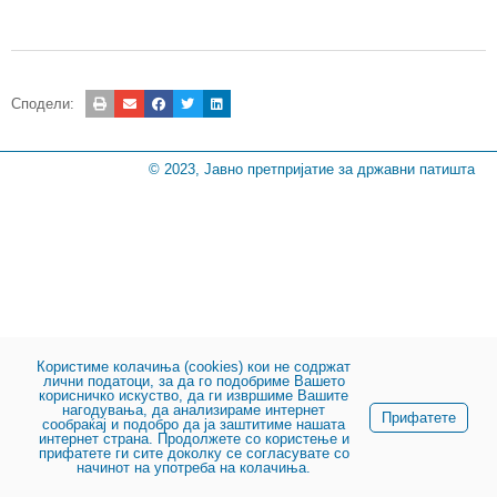
Сподели:
© 2023, Јавно претпријатие за државни патишта
Користиме колачиња (cookies) кои не содржат
лични податоци, за да го подобриме Вашето
корисничко искуство, да ги извршиме Вашите
нагодувања, да анализираме интернет
Прифатете
сообраќај и подобро да ја заштитиме нашата
интернет страна. Продолжете со користење и
прифатете ги сите доколку се согласувате со
начинот на употреба на колачиња.