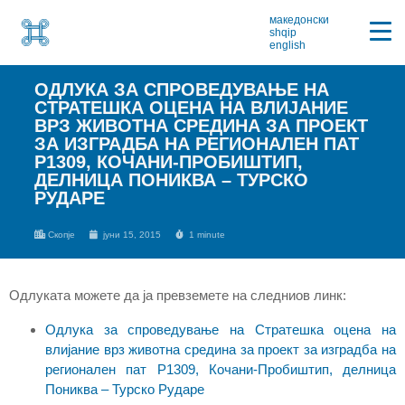
македонски
shqip
english
ОДЛУКА ЗА СПРОВЕДУВАЊЕ НА
СТРАТЕШКА ОЦЕНА НА ВЛИЈАНИЕ
ВРЗ ЖИВОТНА СРЕДИНА ЗА ПРОЕКТ
ЗА ИЗГРАДБА НА РЕГИОНАЛЕН ПАТ
P1309, КОЧАНИ-ПРОБИШТИП,
ДЕЛНИЦА ПОНИКВА – ТУРСКО
РУДАРЕ
Скопје
јуни 15, 2015
1 minute
Одлуката можете да ја превземете на следниов линк:
Одлука за спроведување на Стратешка оцена на
влијание врз животна средина за проект за изградба на
регионален пат P1309, Кочани-Пробиштип, делница
Пониква – Турско Рударе