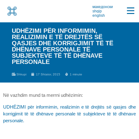
македонски
shqip
english
UDHËZIMI PËR INFORMIMIN,
REALIZIMIN E TË DREJTËS SË
QASJES DHE KORRIGJIMIT TË TË
DHËNAVE PERSONALE TË
SUBJEKTEVE TË TË DHËNAVE
PERSONALE
Shkupi
17 Shtator, 2015
1 minute
Në vazhdim mund ta merrni udhëzimin:
UDHËZIMI për informimin, realizimin e të drejtës së qasjes dhe
korrigjimit të të dhënave personale të subjekteve të të dhënave
personale.