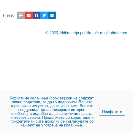
Pjesë:
© 2023, Ndërmarrja publike për rrugë shtetërore
Користиме колачиња (cookies) кои не содржат
лични податоци, за да го подобриме Вашето
корисничко искуство, да ги извршиме Вашите
нагодувања, да анализираме интернет
Прифатете
сообраќај и подобро да ја заштитиме нашата
интернет страна. Продолжете со користење и
прифатете ги сите доколку се согласувате со
начинот на употреба на колачиња.