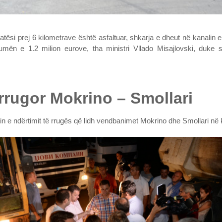
si prej 6 kilometrave është asfaltuar, shkarja e dheut në kanalin e
humën e 1.2 milion eurove, tha ministri Vllado Misajlovski, duk
t rrugor Mokrino – Smollari
imin e ndërtimit të rrugës që lidh vendbanimet Mokrino dhe Smollari 