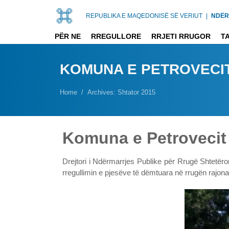
REPUBLIKA E MAQEDONISË SË VERIUT
|
NDËR
PËR NE
RREGULLORE
RRJETI RRUGOR
T
KOMUNA E PETROVECI
Home
Archives: Shtator 2015
Komuna e Petrovecit
Drejtori i Ndërmarrjes Publike për Rrugë Shtetëro
rregullimin e pjesëve të dëmtuara në rrugën rajo