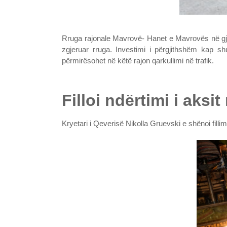
Rruga rajonale Mavrovë- Hanet e Mavrovës në gjatë
zgjeruar rruga. Investimi i përgjithshëm kap s
përmirësohet në këtë rajon qarkullimi në trafik.
Filloi ndërtimi i aksi
Kryetari i Qeverisë Nikolla Gruevski e shënoi fill