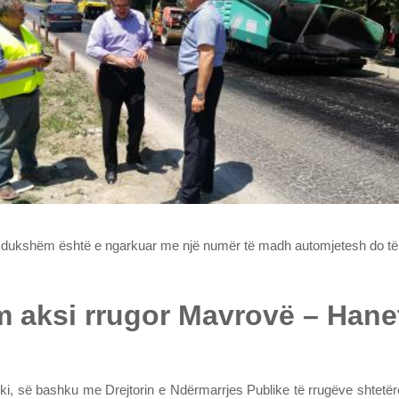
 që dukshëm është e ngarkuar me një numër të madh automjetesh do të
m aksi rrugor Mavrovë – Hane
ovski, së bashku me Drejtorin e Ndërmarrjes Publike të rrugëve shte