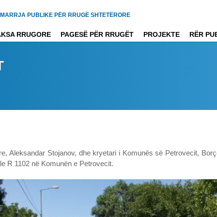
MARRJA PUBLIKE PËR RRUGË SHTETËRORE
AKSA RRUGORE
PAGESË PËR RRUGËT
PROJEKTE
RËR PU
T
re, Aleksandar Stojanov, dhe kryetari i Komunës së Petrovecit, Borçe 
nale R 1102 në Komunën e Petrovecit.