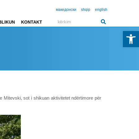
македонски
shqip
english
BLIKUN
KONTAKT
Open 
Mitevski, sot i shikuan aktivitetet ndërtimore për