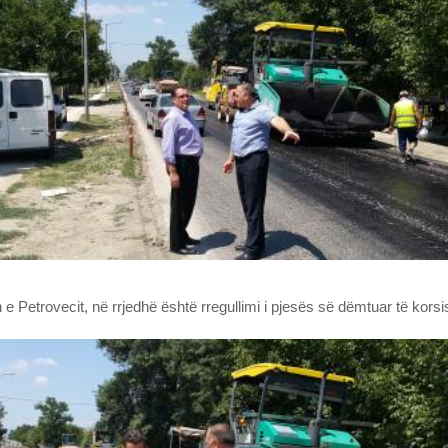
 Petrovecit, në rrjedhë është rregullimi i pjesës së dëmtuar të korsi