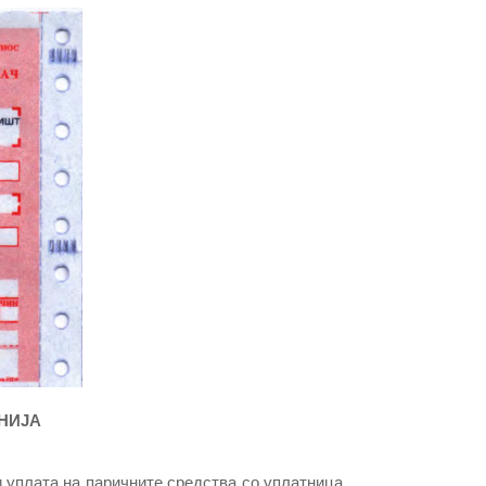
НИЈА
 уплата на паричните средства со уплатница