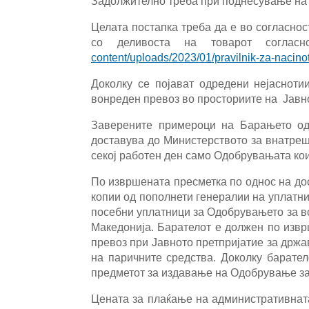
Задолжително треба при поднесување на д
Целата постапка треба да е во согласно
со деливоста на товарот согла
content/uploads/2023/01/pravilnik-za-nacinot-
Доколку се појават одредени нејаснот
вонреден превоз во просториите на Јавн
Заверените примероци на Барањето од
доставува до Министерството за внатреш
секој работен ден само Одобрувањата кои
По извршената пресметка по однос на до
копии од пополнети генералии на уплатни
посебни уплатници за Одобрувањето за в
Македонија. Барателот е должен по извр
превоз при Јавното претпријатие за држа
на паричните средства. Доколку барател
предметот за издавање на Одобрување за
Цената за плаќање на административната