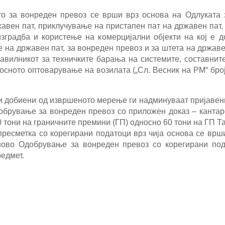
о за вонреден превоз се врши врз основа на Одлуката з
жавен пат, приклучување на пристапен пат на државен пат,
изградба и користење на комерцијални објекти на кој е 
на државен пат, за вонреден превоз и за штета на државен
равилникот за техничките барања на системите, составните
осното оптоварување на возилата („Сл. Весник на РМ“ број
ии добиени од извршеното мерење ги надминуваат пријавени
обрување за вонреден превоз со приложен доказ – кантар
 тони на граничните премини (ГП) односно 60 тони на ГП Т
пресметка со корегирани податоци врз чија основа се вр
ново Одобрување за вонреден превоз со корегирани по
едмет.