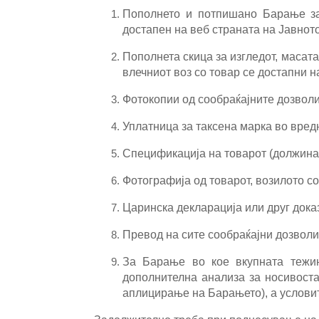
Пополнето и потпишано Барање за
достапен на веб страната на Јавнот
Пополнета скица за изгледот, масата
влечниот воз со товар се достапни н
Фотокопии од сообраќајните дозволи 
Уплатница за таксена марка во вредн
Спецификација на товарот (должина
Фотографија од товарот, возилото со
Царинска декларација или друг дока
Превод на сите сообраќајни дозволи
За Барање во кое вкупната тежин
дополнителна анализа за носивоста
аплицирање на Барањето), а условит