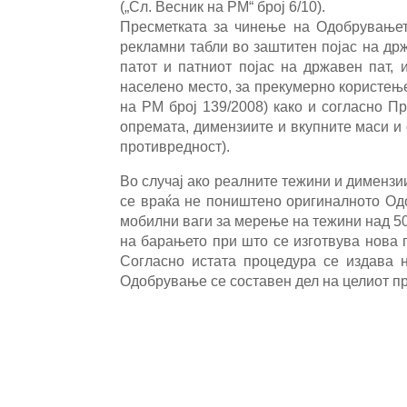
(„Сл. Весник на РМ“ број 6/10).
Пресметката за чинење на Одобрувањет
рекламни табли во заштитен појас на др
патот и патниот појас на државен пат, 
населено место, за прекумерно користење 
на РМ број 139/2008) како и согласно П
опремата, димензиите и вкупните маси и 
противредност).
Во случај ако реалните тежини и дименз
се враќа не поништено оригиналното Од
мобилни ваги за мерење на тежини над 50
на барањето при што се изготвува нова 
Согласно истата процедура се издава 
Одобрување се составен дел на целиот пр