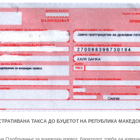
СТРАТИВАНА ТАКСА ДО БУЏЕТОТ НА РЕПУБЛИКА МАКЕДО
а Одобрување за вонреден превоз, барателот треба да изврши