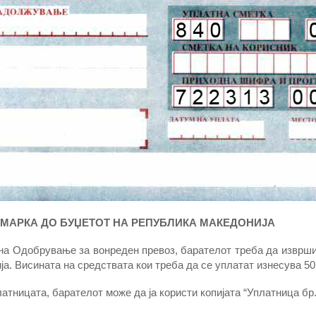
 МАРКА ДО БУЏЕТОТ НА РЕПУБЛИКА МАКЕДОНИЈА
а Одобрување за вонреден превоз, барателот треба да изврши
а. Висината на средствата кои треба да се уплатат изнесува 50
атницата, барателот може да ја користи копијата “Уплатница бр.