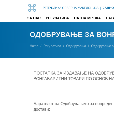
РЕПУБЛИКА СЕВЕРНА МАКЕДОНИЈА
|
ЈАВНО
ЗА НАС
РЕГУЛАТИВА
ПАТНА МРЕЖА
ПАТ
ОДОБРУВАЊЕ ЗА ВОН
Home
Регулатива
Одобрувања
Одобрување за
ПОСТАПКА ЗА ИЗДАВАЊЕ НА ОДОБРУ
ВОНГАБАРИТНИ ТОВАРИ ПО ОСНОВ Н
Барателот на Одобрувањето за вонреден 
достави: