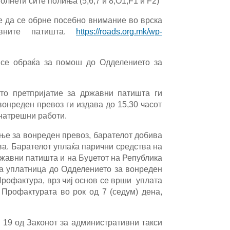
лнети сите полиња (5,6,7 и 8,О1,
F
1 и
F
2)
е да се обрне посебно внимание во врска
вните патишта.
https://roads.org.mk/wp-
 се обраќа за помош до Одделението за
то претпријатие за државни патишта
ги
вонреден превоз
ги издава до 15,30 часот
внатрешни работи.
ње за вонреден превоз, барателот добива
ва. Барателот уплаќа парични средства на
жавни патишта и на Буџетот на Република
на уплатница до Одделението за вонреден
Профактура, врз чиј основ се врши уплата
 Профактурата во рок од 7 (седум) дена,
 19 од Законот за административни такси