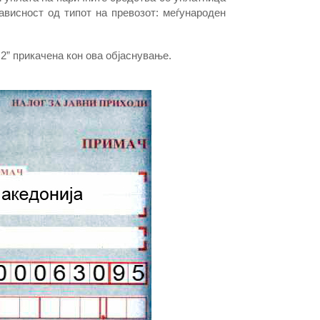
ависност од типот на превозот: меѓународен
2” прикачена кон ова објаснување.