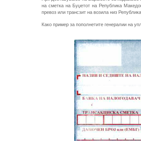
на сметка на Буџетот на Република Македон
превоз или трансзит на возила низ Републик
Како пример за пополнетите генералии на упл