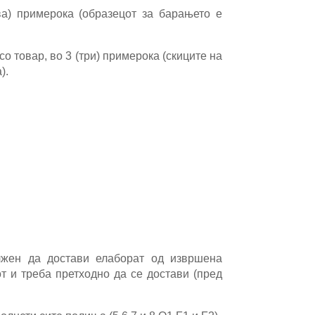
а) примерока (образецот за барањето е
со товар, во 3 (три) примерока (скиците на
).
лжен да достави елаборат од извршена
т и треба претходно да се достави (пред