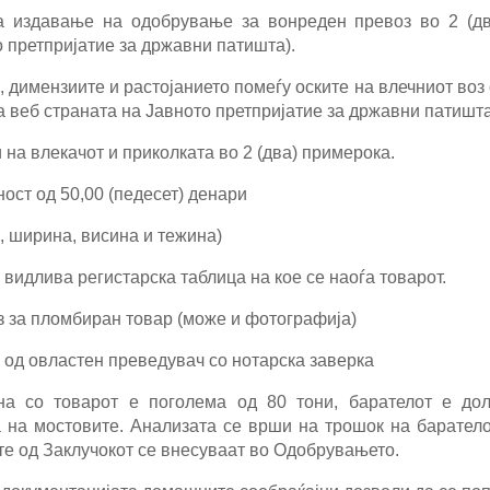
 издавање на одобрување за вонреден превоз во 2 (дв
о претпријатие за државни патишта).
, димензиите и растојанието помеѓу оските на влечниот воз 
а веб страната на Јавното претпријатие за државни патишта
на влекачот и приколката во 2 (два) примерока.
ост од 50,00 (педесет) денари
, ширина, висина и тежина)
 видлива регистарска таблица на кое се наоѓа товарот.
з за пломбиран товар (може и фотографија)
 од овластен преведувач со нотарска заверка
а со товарот е поголема од 80 тони, барателот е до
 на мостовите.
Анализата се врши на трошок на баратело
е од Заклучокот се внесуваат во Одобрувањето.