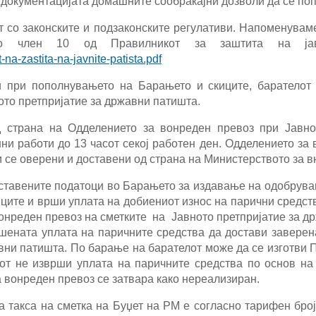
окументацијата домашните сообраќајни дозволи да се попо
ст со законските и подзаконските регулативи. Напоменувам
сно член 10 од Правилникот за заштита на ја
na-zastita-na-javnite-patista.pdf
ии при пополнувањето на Барањето и скиците, барателот
ото претпријатие за државни патишта.
 страна на Одделението за вонреден превоз при Јавно
ни работи до 1
3
часот секој работен ден.
Одделението за 
 се оверени и доставени од страна на Министерството за 
ставените податоци во Барањето за издавање на одобрува
ците и врши уплата на добиениот износ на парични средст
онреден превоз на сметките на Јавното претпријатие за др
шената уплата на паричните средства да достави завере
вни патишта. По барање на барателот може да се изготви 
от не изврши уплата на паричните средства по основ на
 вонреден превоз се затвара како нереализиран.
 такса на сметка на Буџет на РМ е согласно тарифен број