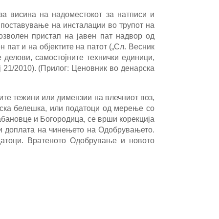
а висина на надоместокот за натписи и
 поставување на инсталации во трупот на
дозволен пристап на јавен пат надвор од
 пат и на објектите на патот („Сл. Весник
 делови, самостојните технички единици,
 21/2010). (Прилог: Ценовник во денарска
те тежини или димензии на влечниот воз,
ска белешка, или податоци од мерење со
абановце и Богородица, се врши корекција
ши доплата на чинењето на Одобрувањето.
датоци. Вратеното Одобрување и новото