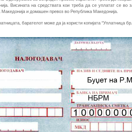
ија. Висината на средствата кои треба да се уплатат се во з
а Македонија и домашен превоз во Република Македонија.
атницата, барателот може да ја користи копијата “Уплатница бр.