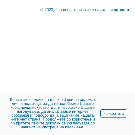
© 2023, Јавно претпријатие за државни патишта
Користиме колачиња (cookies) кои не содржат
лични податоци, за да го подобриме Вашето
корисничко искуство, да ги извршиме Вашите
нагодувања, да анализираме интернет
Прифатете
сообраќај и подобро да ја заштитиме нашата
интернет страна. Продолжете со користење и
прифатете ги сите доколку се согласувате со
начинот на употреба на колачиња.