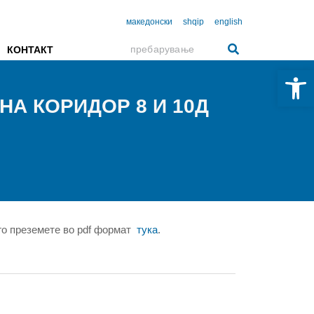
македонски
shqip
english
КОНТАКТ
Open 
НА КОРИДОР 8 И 10Д
 го преземете во pdf формат
ту
ка
.