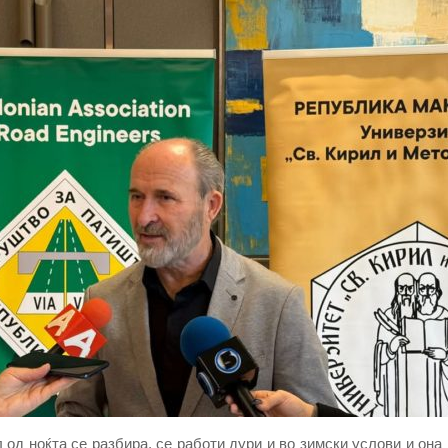
 од ноќта се разбира, се работи дури и во зимски услови и она 