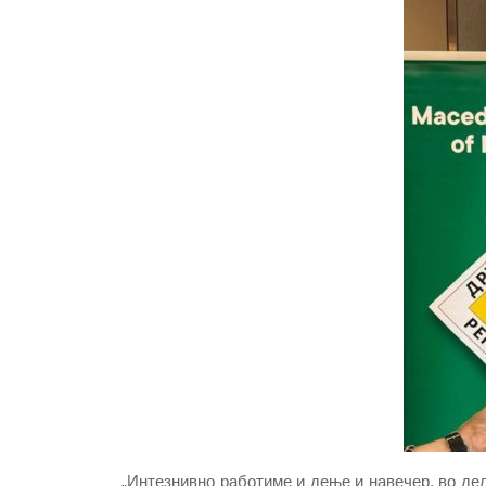
„Интезнивно работиме и дење и навечер, во дел