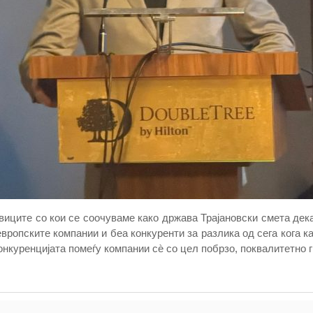
иците со кои се соочуваме како држава Трајановски смета дека
вропските компании и беа конкуренти за разлика од сега кога ка
конкуренцијата помеѓу компании сѐ со цел побрзо, поквалитетно 