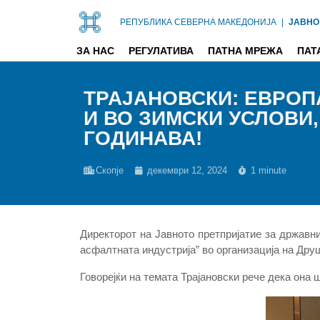
РЕПУБЛИКА СЕВЕРНА МАКЕДОНИЈА
|
ЈАВНО
ЗА НАС
РЕГУЛАТИВА
ПАТНА МРЕЖА
ПАТ
ТРАЈАНОВСКИ: ЕВРОПА
И ВО ЗИМСКИ УСЛОВИ
ГОДИНАВА!
Скопје
декември 12, 2024
1 minute
Директорот на Јавното претпријатие за државн
асфалтната индустрија” во организација на Дру
Говорејќи на темата Трајановски рече дека она ш