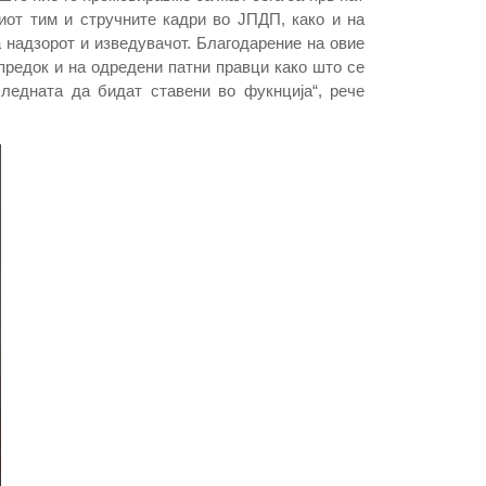
иот тим и стручните кадри во ЈПДП, како и на
 надзорот и изведувачот. Благодарение на овие
предок и на одредени патни правци како што се
ледната да бидат ставени во фукнција“, рече