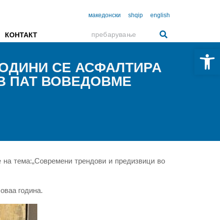
македонски
shqip
english
КОНТАКТ
Open 
 ГОДИНИ СЕ АСФАЛТИРА
РВ ПАТ ВОВЕДОВМЕ
е на тема:„Современи трендови и предизвици во
 оваа година.