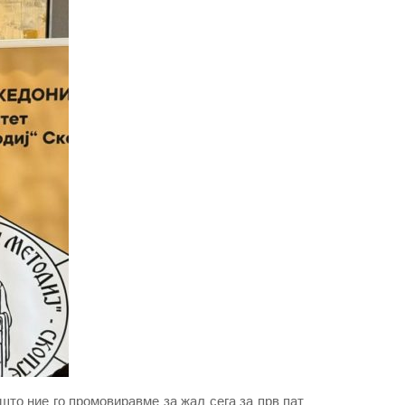
што ние го промовиравме за жал сега за прв пат