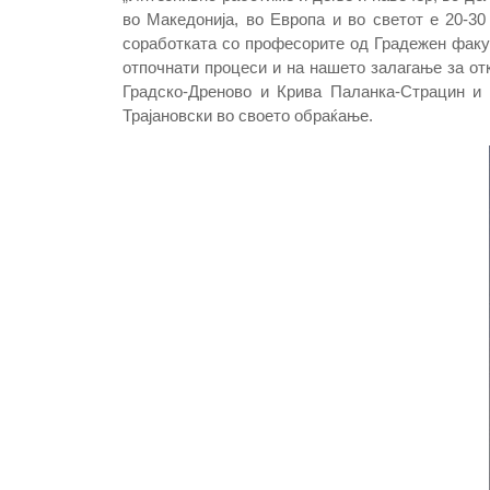
во Македонија, во Европа и во светот е 20-3
соработката со професорите од Градежен факул
отпочнати процеси и на нашето залагање за от
Градско-Дреново и Крива Паланка-Страцин и 
Трајановски во своето обраќање.