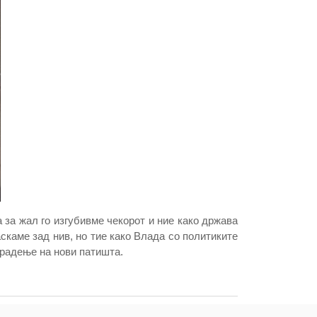
 за жал го изгубивме чекорот и ние како држава
скаме зад нив, но тие како Влада со политиките
градење на нови патишта.