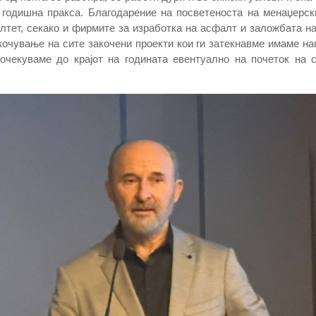
0 годишна пракса. Благодарение на посветеноста на менаџерск
тет, секако и фирмите за изработка на асфалт и заложбата на
кочување на сите закочени проекти кои ги затекнавме имаме на
очекуваме до крајот на годината евентуално на почеток на с