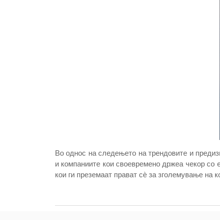
Во однос на следењето на трендовите и предизв
и компаниите кои своевремено држеа чекор со е
кои ги преземаат прават сѐ за зголемување на 