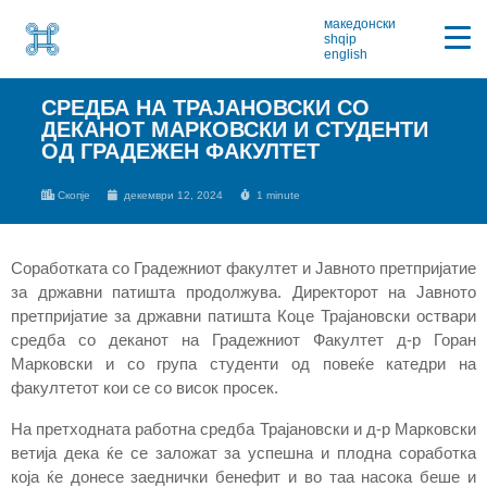
македонски
shqip
english
СРЕДБА НА ТРАЈАНОВСКИ СО
ДЕКАНОТ МАРКОВСКИ И СТУДЕНТИ
ОД ГРАДЕЖЕН ФАКУЛТЕТ
Скопје
декември 12, 2024
1 minute
Соработката со Градежниот факултет и Јавното претпријатие
за државни патишта продолжува. Директорот на Јавното
претпријатие за државни патишта Коце Трајановски оствари
средба со деканот на Градежниот Факултет д-р Горан
Марковски и со група студенти од повеќе катедри на
факултетот кои се со висок просек.
На претходната работна средба Трајановски и д-р Марковски
ветија дека ќе се заложат за успешна и плодна соработка
која ќе донесе заеднички бенефит и во таа насока беше и