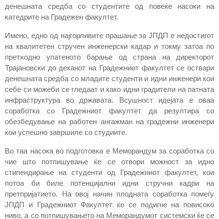
денешната средба со студентите од повеќе насоки на
катедрите на Градежен факултет.
Имено, едно од најгорливите прашање за ЈПДП е недостигот
на квалитетен стручен инженерски кадар и токму затоа по
претходно упатеното барање од страна на директорот
Трајановски до деканот на Градежниот факултет се оствари
денешната средба со младите студенти и идни инженери кои
себе си можеби се гледаат и како идни градители на патната
инфраструктура во државата. Всушност идејата е оваа
соработка со Градежниот факултет да резултира со
обезбедување на работен ангажман на градежни инженери
кои успешно завршиле со студиите.
Во таа насока во подготовка е Меморандум за соработка со
чие што потпишување ќе се отвори можност за идно
стипендирање на студенти од Градежниот факултет, кои
потоа би биле потенцијални идни стручни кадри на
претпријатието. На овој начин плодната соработка помеѓу
ЈПДП и Градежниот Факултет ќе се подигне на повисоко
ниво, а со потпишувањето на Меморандумот системски ќе се