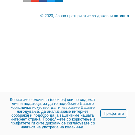
© 2023, Јавно претпријатие за државни патишта
Користиме колачиња (cookies) кои не содржат
лични податоци, за да го подобриме Вашето
корисничко искуство, да ги извршиме Вашите
нагодувања, да анализираме интернет
Прифатете
сообраќај и подобро да ја заштитиме нашата
интернет страна. Продолжете со користење и
прифатете ги сите доколку се согласувате со
начинот на употреба на колачиња.