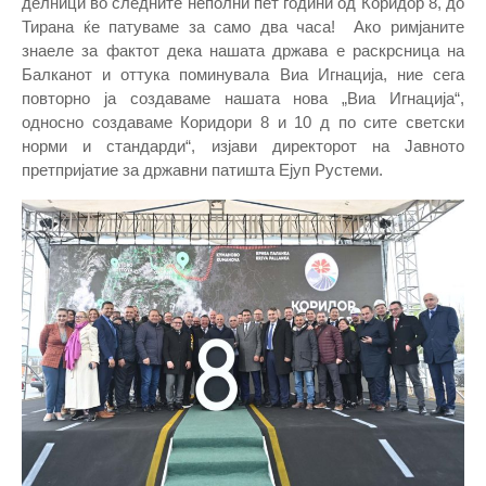
делници во следните неполни пет години од Коридор 8, до
Тирана ќе патуваме за само два часа! Ако римјаните
знаеле за фактот дека нашата држава е раскрсница на
Балканот и оттука поминувала Виа Игнација, ние сега
повторно ја создаваме нашата нова „Виа Игнација“,
односно создаваме Коридори 8 и 10 д по сите светски
норми и стандарди“, изјави директорот на Јавното
претпријатие за државни патишта Ејуп Рустеми.