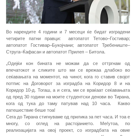
Во нарендите 4 години и 7 месеци ќе бидат изградени
четирите патни правци: автопатот Тетово–Гостивар;
автопатот Гостивар–Букојчани; автопатот Требениште–
Струга–Ќафасан и автопатот Прилеп – Битола.
„Одејќи кон бината не можам да се оттргнам од
впечатокот и сликите што ми се врежаа длабоко во
сеќавањата на моментот, на чинот, кога го ставив својот
потпис на Договорот за изградба на Коридор 8 и на
Коридор 10-д. Тогаш, а и сега, ми се враќаат сеќавањата
од пред 30 години на моите студентски денови во Тирана,
кога од тука до таму патував над 10 часа. Какво
патешествие беше тоа!
Сега до Тирана стигнуваме од прилика за пет часа. И тоа е
многу, со оглед на растојанието. Меѓутоа, по
реализацијата на овој проект, со изградбата на овие