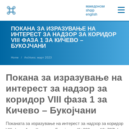
македонски
shqip
english
ПОКАНА ЗА ИЗРАЗУВАЊЕ НА
ИНТЕРЕСТ ЗА НАДЗОР ЗА КОРИДОР
VIII ФАЗА 1 ЗА КИЧЕВО –
БУКОЈЧАНИ
Home
Archives: март 2023
Покана за изразување на
интерест за надзор за
коридор VIII фаза 1 за
Кичево – Букојчани
Поканатa за изразување нa интерест за надзор за коридор