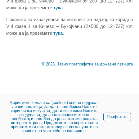
VIII фаза 1 за Кичево – Букојчани (6+200 до 12+727) km
може да ја преземете
тука
.
Поканатa за изразување нa интерест за надзор за коридор
VIII фаза 1 за Кичево – Букојчани (2+500 до 12+727) km
може да ја преземете
тука
.
© 2023, Јавно претпријатие за државни патишта
Користиме колачиња (cookies) кои не содржат
лични податоци, за да го подобриме Вашето
корисничко искуство, да ги извршиме Вашите
нагодувања, да анализираме интернет
Прифатете
сообраќај и подобро да ја заштитиме нашата
интернет страна. Продолжете со користење и
прифатете ги сите доколку се согласувате со
начинот на употреба на колачиња.