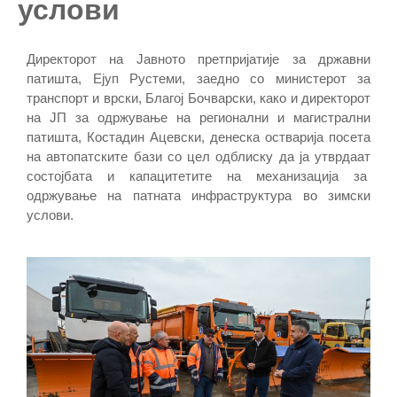
услови
Директорот на Јавното претпријатије за државни
патишта, Ејуп Рустеми, заедно со министерот за
транспорт и врски, Благој Бочварски, како и директорот
на ЈП за одржување на регионални и магистрални
патишта, Костадин Ацевски, денеска остварија посета
на автопатските бази со цел одблиску да ја утврдаат
состојбата и капацитетите на механизација за
одржување на патната инфраструктура во зимски
услови.