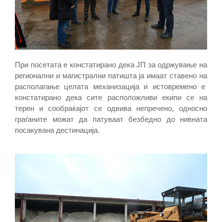
При посетата е констатирано дека ЈП за одржување на
регионални и магистрални патишта ја имаат ставено на
располагање целата механизација и истовремено е
констатирано дека сите расположливи екипи се на
терен и сообраќајот се одвива непречено, односно
граѓаните можат да патуваат безбедно до нивната
посакувана дестинација.