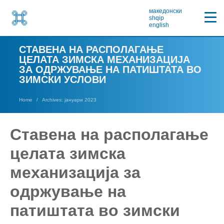
македонски
shqip
english
СТАВЕНА НА РАСПОЛАГАЊЕ
ЦЕЛАТА ЗИМСКА МЕХАНИЗАЦИЈА
ЗА ОДРЖУВАЊЕ НА ПАТИШТАТА ВО
ЗИМСКИ УСЛОВИ
Home
Archives: јануари 2023
Ставена на располагање
целата зимска
механизација за
одржување на
патиштата во зимски