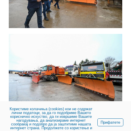
Користиме колачиња (cookies) кои не содржат
лични податоци, за да го подобриме Вашето
корисничко искуство, да ги извршиме Вашите
нагодувања, да анализираме интернет
Прифатете
сообраќај и подобро да ја заштитиме нашата
интернет страна. Продолжете со користење и