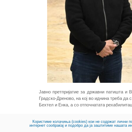
Јавно претпријатие за државни патишта и В
Градско-Дреново, на кој во иднина треба да 
Бехтел и Енка, а со отпочнатата рехабилитац
Користиме колачиња (cookies) кои не содржат лични п
интернет сообраќај и подобро да ја заштитиме нашата и