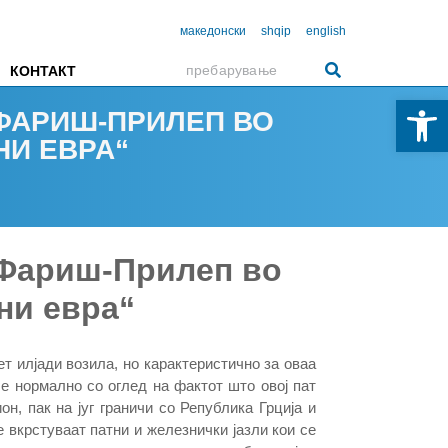
македонски
shqip
english
КОНТАКТ
Open 
 ФАРИШ-ПРИЛЕП ВО
НИ ЕВРА“
 Фариш-Прилеп во
ни евра“
т илјади возила, но карактеристично за оваа
 е нормално со оглед на фактот што овој пат
н, пак на југ граничи со Република Грција и
 вкрстуваат патни и железнички јазли кои се