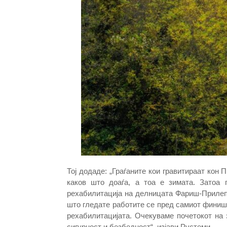
Тој додаде: „Граѓаните кои гравитираат кон
каков што доаѓа, а тоа е зимата. Затоа
рехабилитација на делницата Фариш-Прилеп
што гледате работите се пред самиот финиш.
рехабилитацијата. Очекуваме почетокот на 
сигурност и безбедност“, изјави Рустеми.