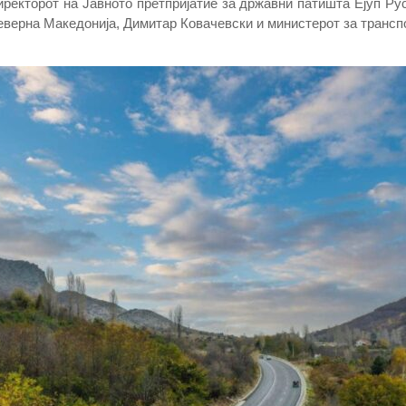
иректорот на Јавното претпријатие за државни патишта Ејуп Ру
верна Македонија, Димитар Ковачевски и министерот за транспор