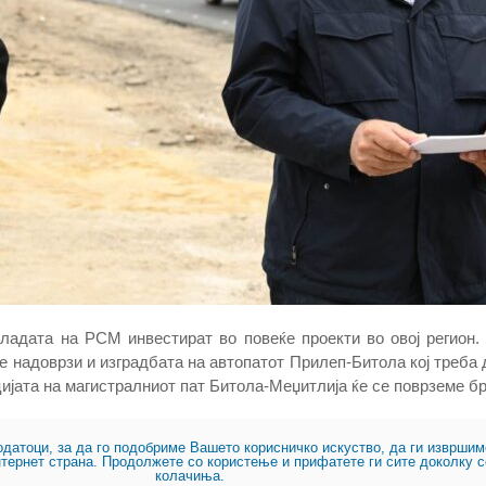
ладата на РСМ инвестират во повеќе проекти во овој регион.
се надоврзи и изградбата на автопатот Прилеп-Битола кој треба
ијата на магистралниот пат Битола-Меџитлија ќе се поврземе бр
одатоци, за да го подобриме Вашето корисничко искуство, да ги изврш
нтернет страна. Продолжете со користење и прифатете ги сите доколку с
колачиња.