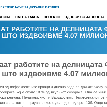
 ПРЕТПРИЈАТИЕ ЗА ДРЖАВНИ ПАТИШТА
АРИНА
ПАТНА ТАКСА
ПРОЕКТИ
ОДНОСИ СО ЈАВНОСТА
АТ РАБОТИТЕ НА ДЕЛНИЦАТА
А ШТО ИЗДВОИВМЕ 4.07 МИЛИО
аат работите на делницата
а што издвоивме 4.07 милио
ен од пофреквентните правци и дневно овде се движат околу пе
ообраќај кој е околу 18 % од вкупниот сообраќај. Ова се чини
ски региони, Пелагонискиот и Вардарскиот. Пелагонискиот регио
аен за патното поврзување кое е дел од коридорот 10Д. Овде се