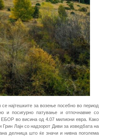
и се најтешките за возење посебно во период
но и посигурно патување и отпочнавме со
ЕБОР во висина од 4.07 милиони евра. Како
 Грин Лајн со надзорот Диви за изведбата на
рана делница што ќе значи и нивна поголема