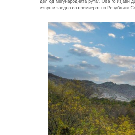
дел од меѓународната рута“. Ова го изјави д
изврши заедно со премиерот на Република Се