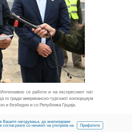
 Интензивно се работи и на експресниот пат
 да го гради американско-турскиот конзорциум
зо и безбедно и со Република Грција.
име Вашите нагодувања, да анализираме
е согласувате со начинот на употреба на
Прифатете