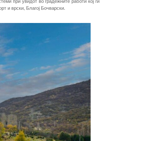
стеми при увидот во градежните работи кој ги
т и врски, Благој Бочварски.