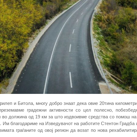
 Прилеп и Битола, многу добро знаат дека овие 20тина километр
 преземавме градежни активности со цел полесно, побезбед
 во должина од 19 км за што издвоивме средства со помош на 
 Им благодариме на Изведувачот на работите Стентон Градба и
зимата граѓаните од овој регион да возат по нова рехабилити