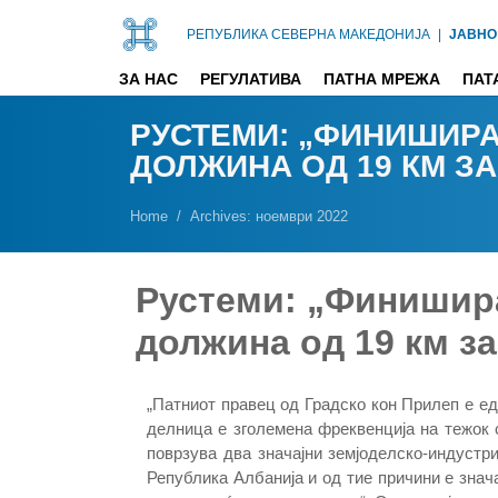
РЕПУБЛИКА СЕВЕРНА МАКЕДОНИЈА
|
ЈАВНО
ЗА НАС
РЕГУЛАТИВА
ПАТНА МРЕЖА
ПАТ
РУСТЕМИ: „ФИНИШИРА
ДОЛЖИНА ОД 19 КМ З
Home
Archives: ноември 2022
Рустеми: „Финишир
должина од 19 км з
„Патниот правец од Градско кон Прилеп е ед
делница е зголемена фреквенција на тежок с
поврзува два значајни земјоделско-индустри
Република Албанија и од тие причини е знач