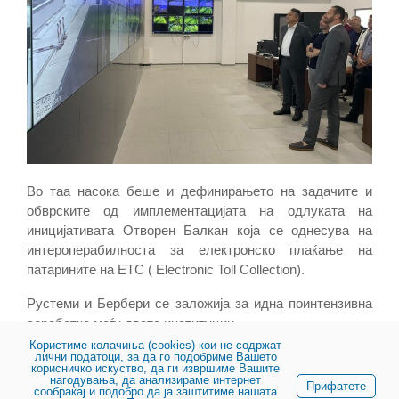
Во таа насока беше и дефинирањето на задачите и
обврските од имплементацијата на одлуката на
иницијативата Отворен Балкан која се однесува на
интероперабилноста за електронско плаќање на
патарините на ETC ( Electronic Toll Collection).
Рустеми и Бербери се заложија за идна поинтензивна
соработка меѓу двете институции.
Користиме колачиња (cookies) кои не содржат
лични податоци, за да го подобриме Вашето
корисничко искуство, да ги извршиме Вашите
нагодувања, да анализираме интернет
Прифатете
сообраќај и подобро да ја заштитиме нашата