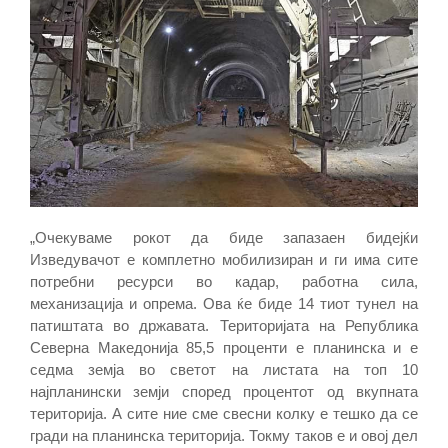
„Oчекуваме рокот да биде запазаен бидејќи
Изведувачот е комплетно мобилизиран и ги има сите
потребни ресурси во кадар, работна сила,
механизација и опрема. Ова ќе биде 14 тиот тунел на
патиштата во државата. Територијата на Република
Северна Македонија 85,5 проценти е планинска и е
седма земја во светот на листата на топ 10
најпланински земји според процентот од вкупната
територија. А сите ние сме свесни колку е тешко да се
гради на планинска територија. Токму таков е и овој дел