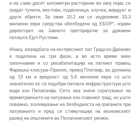
и на само десет километри растојание во овој појас се
градат тунели, мостови, подвозници, клучка, вијадукт и
други објекти. За овие 10.2 км се издвоивме 33,3
милиони евра средства обезбедени од ЕБОР“, изјави
директорот на Јавното претпријатие за државни
патишта Ејуп Рустеми.
Инаку, изградбата на експресниот пат Градско-Дреново
е поделена на три фази, а во исто време веќе
започнавме и со рехабилитација на патниот правец
Фаришка клисура–Прилеп, превој Плетвар, во должина
од 19 км и вредност од 5,6 милиони евра со што
значително ќе се подобри патната инфраструктура што
води кон Пелагонија. Сето ова значи скратување на
времетраењето на патување кон главниот град, но уште
поважно, зголемување на безбедноста на граѓаните при
патувањето и пред сѐ стимулација на економскиот
развој на општините во Пелагонискиот регион.