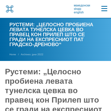
македонски
shqip
english
РУСТЕМИ: „ЦЕЛОСНО ПРОБИЕНА
ЛЕВАТА ТУНЕЛСКА ЦЕВКА ВО
ПРАВЕЦ КОН ПРИЛЕП ШТО СЕ
ГРАДИ НА ЕКСПРЕСНИОТ ПАТ
ГРАДСКО-ДРЕНОВО“
Home
Archives: јуни 2022
Рустеми: „Целосно
пробиена левата
тунелска цевка во
правец кон Прилеп што
се гради на експресниот