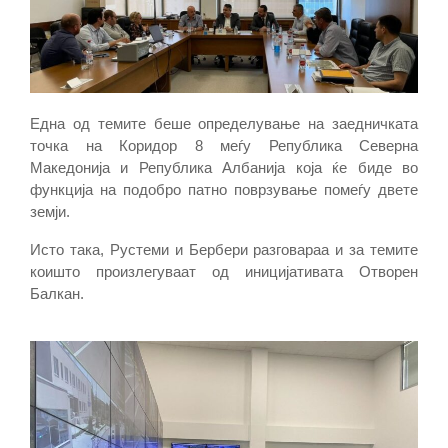
Една од темите беше определување на заедничката
точка на Коридор 8 меѓу Република Северна
Македонија и Република Албанија која ќе биде во
функција на подобро патно поврзување помеѓу двете
земји.
Исто така, Рустеми и Бербери разговараа и за темите
коишто произлегуваат од иницијативата Отворен
Балкан.