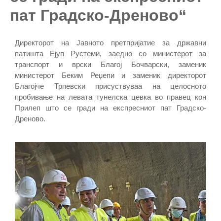
пат Градско-Дреново“
Директорот на Јавното претпријатие за државни
патишта Ејуп Рустеми, заедно со министерот за
транспорт и врски Благој Бочварски, заменик
министерот Беким Реџепи и заменик директорот
Благојче Трпевски присуствуваа на целосното
пробивање на левата тунелска цевка во правец кон
Прилеп што се гради на експресниот пат Градско-
Дреново.