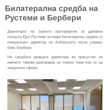
Билатерална средба на
Рустеми и Бербери
Директорот на Јавното претпријатие за државни
патишта Ејуп Рустеми оствари билатерална средба со
генералниот директор на Албанската патна управа,
Евис Бербери.
На средбата двајцата директори во присуство на
нивните тимови разговараа на повеќе теми кои се од
заедничка сфера;