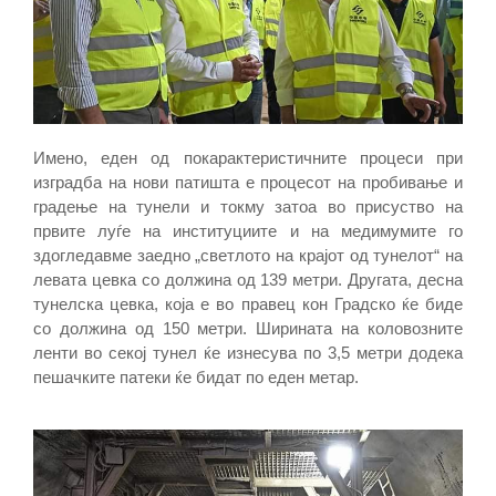
Имено, еден од покарактеристичните процеси при
изградба на нови патишта е процесот на пробивање и
градење на тунели и токму затоа во присуство на
првите луѓе на институциите и на медимумите го
здогледавме заедно „светлото на крајот од тунелот“ на
левата цевка со должина од 139 метри. Другата, десна
тунелска цевка, која е во правец кон Градско ќе биде
со должина од 150 метри. Ширината на коловозните
ленти во секој тунел ќе изнесува по 3,5 метри додека
пешачките патеки ќе бидат по еден метар.