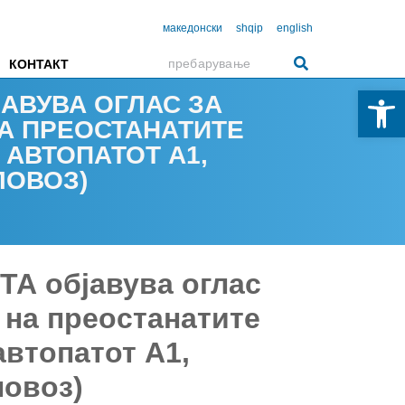
македонски
shqip
english
КОНТАКТ
Open 
АВУВА ОГЛАС ЗА
А ПРЕОСТАНАТИТЕ
АВТОПАТОТ А1,
ЛОВОЗ)
 објавува оглас
 на преостанатите
втопатот А1,
ловоз)