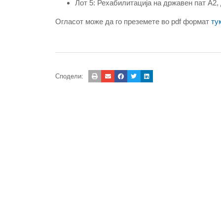
Лот 5: Рехабилитација на државен пат А2
Огласот може да го преземете во pdf формат
ту
Сподели: