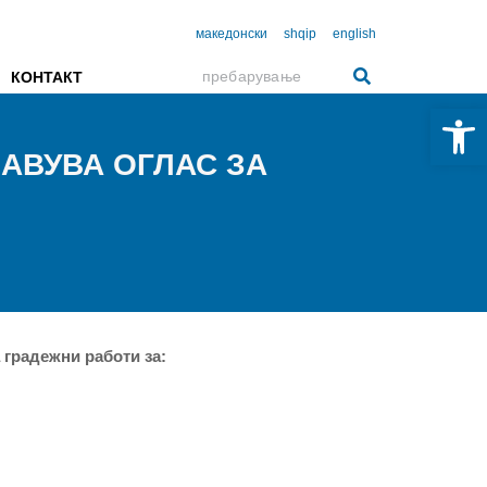
македонски
shqip
english
КОНТАКТ
Open 
АВУВА ОГЛАС ЗА
радежни работи за: