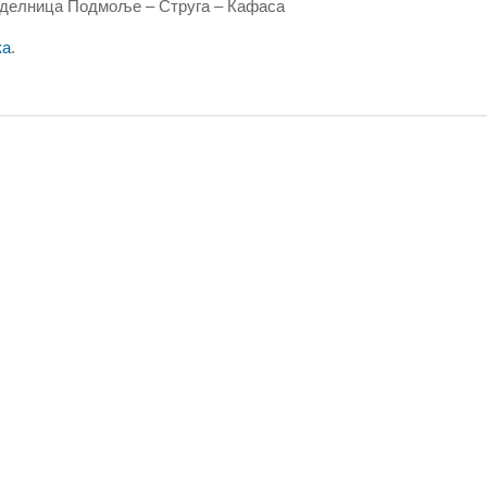
, делница Подмоље – Струга – Ќафаса
ка
.