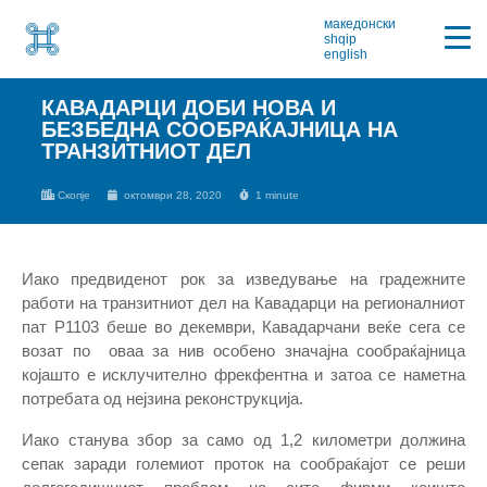
македонски
shqip
english
КАВАДАРЦИ ДОБИ НОВА И
БЕЗБЕДНА СООБРАЌАЈНИЦА НА
ТРАНЗИТНИОТ ДЕЛ
Скопје
октомври 28, 2020
1 minute
Иако предвиденот рок за изведување на градежните
работи на транзитниот дел на Кавадарци на регионалниот
пат Р1103 беше во декември, Кавадарчани веќе сега се
возат по оваа за нив особено значајна сообраќајница
којашто е исклучително фрекфентна и затоа се наметна
потребата од нејзина реконструкција.
Иако станува збор за само од 1,2 километри должина
сепак заради големиот проток на сообраќајот се реши