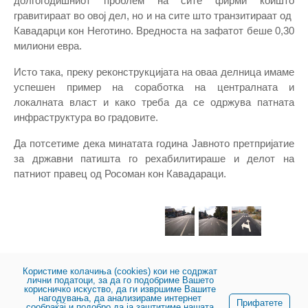
долгогодишниот проблем на сите фирми коишто
гравитираат во овој дел, но и на сите што транзитираат од
Кавадарци кон Неготино. Вредноста на зафатот беше 0,30
милиони евра.
Исто така, преку реконструкцијата на оваа делница имаме
успешен пример на соработка на централната и
локалната власт и како треба да се одржува патната
инфраструктура во градовите.
Да потсетиме дека минатата година Јавното претпријатие
за државни патишта го рехабилитираше и делот на
патниот правец од Росоман кон Кавадараци.
Користиме колачиња (cookies) кои не содржат
лични податоци, за да го подобриме Вашето
корисничко искуство, да ги извршиме Вашите
нагодувања, да анализираме интернет
Сподели:
Прифатете
сообраќај и подобро да ја заштитиме нашата