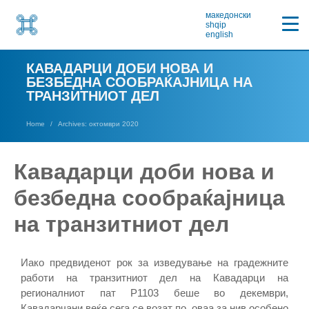
македонски
shqip
english
КАВАДАРЦИ ДОБИ НОВА И
БЕЗБЕДНА СООБРАЌАЈНИЦА НА
ТРАНЗИТНИОТ ДЕЛ
Home
Archives: октомври 2020
Кавадарци доби нова и
безбедна сообраќајница
на транзитниот дел
Иако предвиденот рок за изведување на градежните
работи на транзитниот дел на Кавадарци на
регионалниот пат Р1103 беше во декември,
Кавадарчани веќе сега се возат по оваа за нив особено