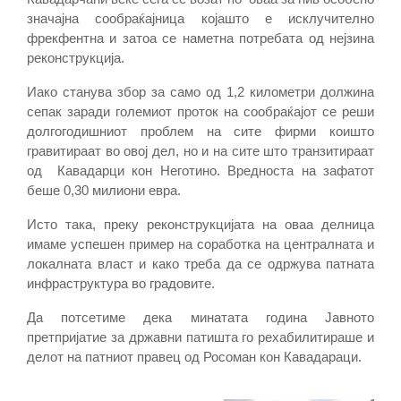
значајна сообраќајница којашто е исклучително
фрекфентна и затоа се наметна потребата од нејзина
реконструкција.
Иако станува збор за само од 1,2 километри должина
сепак заради големиот проток на сообраќајот се реши
долгогодишниот проблем на сите фирми коишто
гравитираат во овој дел, но и на сите што транзитираат
од Кавадарци кон Неготино. Вредноста на зафатот
беше 0,30 милиони евра.
Исто така, преку реконструкцијата на оваа делница
имаме успешен пример на соработка на централната и
локалната власт и како треба да се одржува патната
инфраструктура во градовите.
Да потсетиме дека минатата година Јавното
претпријатие за државни патишта го рехабилитираше и
делот на патниот правец од Росоман кон Кавадараци.