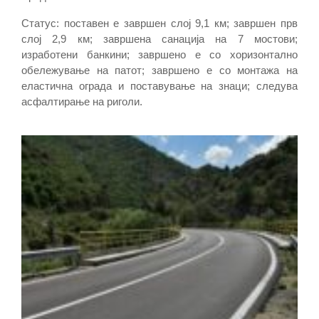
Статус: поставен е завршен слој 9,1 км; завршен прв
слој 2,9 км; завршена санација на 7 мостови;
изработени банкини; завршено е со хоризонтално
обележување на патот; завршено е со монтажа на
еластична ограда и поставување на знаци; следува
асфалтирање на риголи.