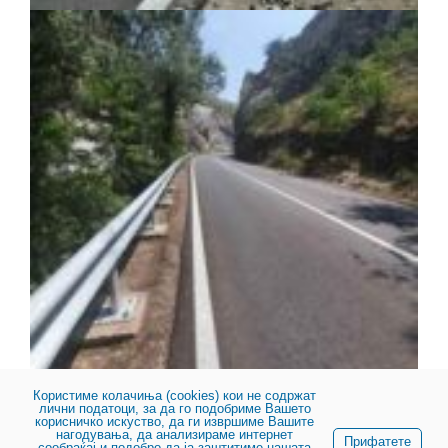
Користиме колачиња (cookies) кои не содржат
лични податоци, за да го подобриме Вашето
корисничко искуство, да ги извршиме Вашите
нагодувања, да анализираме интернет
Прифатете
сообраќај и подобро да ја заштитиме нашата