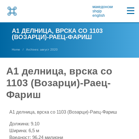
македонски
shqip
english
A1 ДЕЛНИЦА, ВРСКА СО 1103
(ВОЗАРЦИ)-РАЕЦ-ФАРИШ
Home
Archives: август 2020
A1 делница, врска со
1103 (Возарци)-Раец-
Фариш
A1 делница, врска со 1103 (Возарци)-Раец-Фариш
Должина: 9.10
Ширина: 6,5 м
Вредност: 96.24 милиони