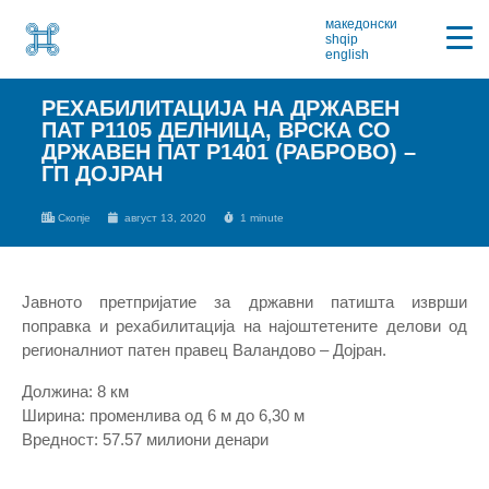
македонски
shqip
english
РЕХАБИЛИТАЦИЈА НА ДРЖАВЕН
ПАТ Р1105 ДЕЛНИЦА, ВРСКА СО
ДРЖАВЕН ПАТ Р1401 (РАБРОВО) –
ГП ДОЈРАН
Скопје
август 13, 2020
1 minute
Јавното претпријатие за државни патишта изврши
поправка и рехабилитација на најоштетените делови од
регионалниот патен правец Валандово – Дојран.
Должина: 8 км
Ширина: променлива од 6 м до 6,30 м
Вредност: 57.57 милиони денари