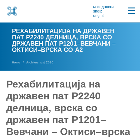
македонски
shqip
english
РЕХАБИЛИТАЦИЈА НА ДРЖАВЕН
ПАТ Р2240 ДЕЛНИЦА, ВРСКА СО
ДРЖАВЕН ПАТ Р1201–ВЕВЧАНИ –
ОКТИСИ–ВРСКА СО А2
Home
Archives: мај 2020
Рехабилитација на
државен пат Р2240
делница, врска со
државен пат Р1201–
Вевчани – Октиси–врска