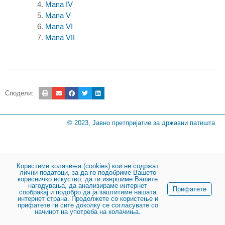
Мапа IV
Мапа V
Мапа VI
Мапа VII
Сподели:
© 2023, Јавно претпријатие за државни патишта
Користиме колачиња (cookies) кои не содржат
лични податоци, за да го подобриме Вашето
корисничко искуство, да ги извршиме Вашите
нагодувања, да анализираме интернет
Прифатете
сообраќај и подобро да ја заштитиме нашата
интернет страна. Продолжете со користење и
прифатете ги сите доколку се согласувате со
начинот на употреба на колачиња.