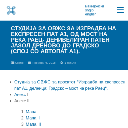
македонски
shqip
english
СТУДИЈА ЗА ОВЖС ЗА ИЗГРАДБА НА
ЕКСПРЕСЕН ПАТ А1, ОД МОСТ НА
РЕКА РАЕЦ- ДЕНИВЕЛИРАН ПАТЕН
ЈАЗОЛ ДРЕНОВО ДО ГРАДСКО
(СПОЈ СО АВТОПАТ А1).
Скопје
ноември 6, 2015
1 minute
Студија за ОВЖС за проектот “Изградба на експресен
пат А1, делница: Градско – мост на река Раец“.
Анекс
I
Анекс II
Мапа I
Мапа II
Мапа III