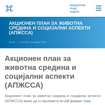
македонски
shqip
english
АКЦИОНЕН ПЛАН ЗА ЖИВОТНА
СРЕДИНА И СОЦИЈАЛНИ АСПЕКТИ
(АПЖССА)
Home
Archives: ноември 2015
Акционен план за
животна средина и
социјални аспекти
(АПЖССА)
Акциониот план за животна средина и социјални аспекти
(АПЖССА) може да го преземете во pdf формат
тука
.