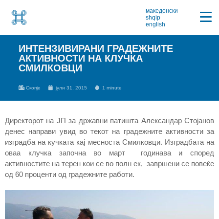
македонски
shqip
english
ИНТЕНЗИВИРАНИ ГРАДЕЖНИТЕ
АКТИВНОСТИ НА КЛУЧКА
СМИЛКОВЦИ
Скопје
јули 31, 2015
1 minute
Директорот на ЈП за државни патишта Александар Стојанов
денес направи увид во текот на градежните активности за
изградба на кучката кај месноста Смилковци. Изградбата на
оваа клучка започна во март годинава и според
активностите на терен кои се во полн ек, завршени се повеќе
од 60 проценти од градежните работи.