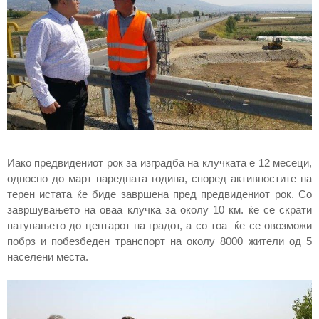
Иако предвидениот рок за изградба на клучката е 12 месеци,
односно до март наредната година, според активностите на
терен истата ќе биде завршена пред предвидениот рок. Со
завршувањето на оваа клучка за околу 10 км. ќе се скрати
патувањето до центарот на градот, а со тоа ќе се овозможи
побрз и побезбеден транспорт на околу 8000 жители од 5
населени места.