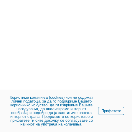
Користиме колачиња (cookies) кои не содржат
лични податоци, за да го подобриме Вашето
корисничко искуство, да ги извршиме Вашите
нагодувања, да анализираме интернет
Прифатете
сообраќај и подобро да ја заштитиме нашата
интернет страна. Продолжете со користење и
прифатете ги сите доколку се согласувате со
начинот на употреба на колачиња.