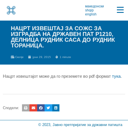
македонски
shqip
english
НАЦРТ ИЗВЕШТАЈ ЗА СОЖС ЗА
ИЗГРАДБА НА ДРЖАВЕН ПАТ Р1210,
ДЕЛНИЦА РУДНИК САСА ДО РУДНИК
ТОРАНИЦА.
Скопје
јуни 29, 2015
1 minute
Нацрт извештајот може да го преземете во pdf формат
тука
.
Сподели:
© 2023, Јавно претпријатие за државни патишта