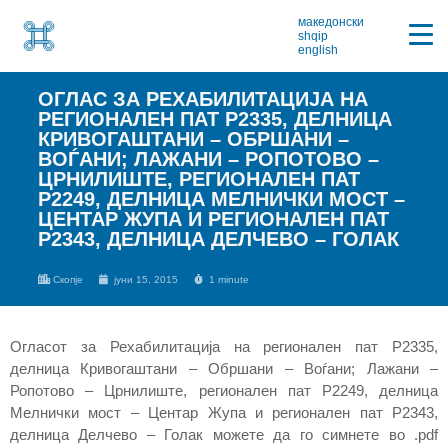
македонски
shqip
english
ОГЛАС ЗА РЕХАБИЛИТАЦИЈА НА
РЕГИОНАЛЕН ПАТ P2335, ДЕЛНИЦА
КРИВОГАШТАНИ – ОБРШАНИ –
ВОЃАНИ; ЛАЖАНИ – РОПОТОВО –
ЦРНИЛИШТЕ, РЕГИОНАЛЕН ПАТ
P2249, ДЕЛНИЦА МЕЛНИЧКИ МОСТ –
ЦЕНТАР ЖУПА И РЕГИОНАЛЕН ПАТ
P2343, ДЕЛНИЦА ДЕЛЧЕВО – ГОЛАК
Скопје
јуни 15, 2015
1 minute
Огласот за Рехабилитација на регионален пат P2335,
делница Кривогаштани – Обршани – Воѓани; Лажани –
Ропотово – Црнилиште, регионален пат P2249, делница
Мелнички мост – Центар Жупа и регионален пат P2343,
делница Делчево – Голак можете да го симнете во .pdf