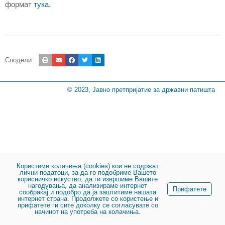
формат
тука
.
Сподели:
© 2023, Јавно претпријатие за државни патишта
Користиме колачиња (cookies) кои не содржат
лични податоци, за да го подобриме Вашето
корисничко искуство, да ги извршиме Вашите
нагодувања, да анализираме интернет
Прифатете
сообраќај и подобро да ја заштитиме нашата
интернет страна. Продолжете со користење и
прифатете ги сите доколку се согласувате со
начинот на употреба на колачиња.