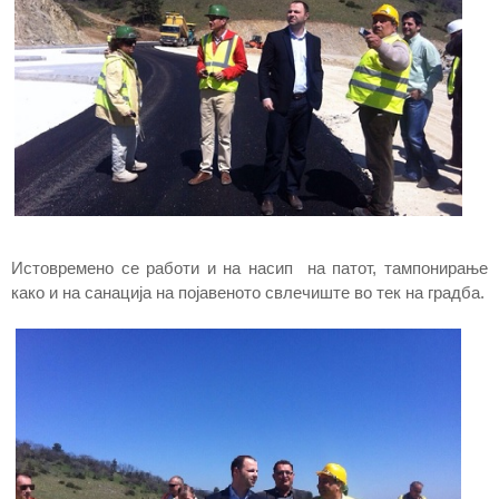
Истовремено се работи и на насип на патот, тампонирање
како и на санација на појавеното свлечиште во тек на градба.