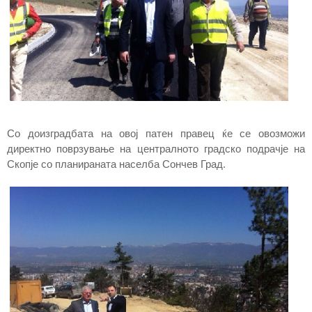
Со доизградбата на овој патен правец ќе се овозможи
директно поврзување на централното градско подрачје на
Скопје со планираната населба Сончев Град.