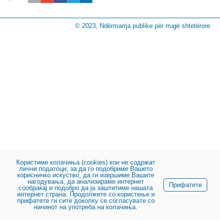
© 2023, Ndërmarrja publike për rrugë shtetërore
Користиме колачиња (cookies) кои не содржат
лични податоци, за да го подобриме Вашето
корисничко искуство, да ги извршиме Вашите
нагодувања, да анализираме интернет
Прифатете
сообраќај и подобро да ја заштитиме нашата
интернет страна. Продолжете со користење и
прифатете ги сите доколку се согласувате со
начинот на употреба на колачиња.