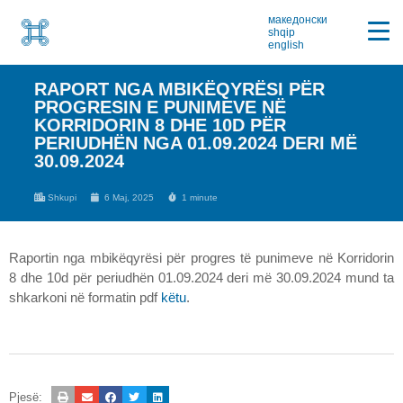
македонски
shqip
english
RAPORT NGA MBIKËQYRËSI PËR
PROGRESIN E PUNIMEVE NË
KORRIDORIN 8 DHE 10D PËR
PERIUDHËN NGA 01.09.2024 DERI MË
30.09.2024
Shkupi
6 Maj, 2025
1 minute
Raportin nga mbikëqyrësi për progres të punimeve në Korridorin
8 dhe 10d për periudhën 01.09.2024 deri më 30.09.2024 mund ta
shkarkoni në formatin pdf
këtu
.
Pjesë: