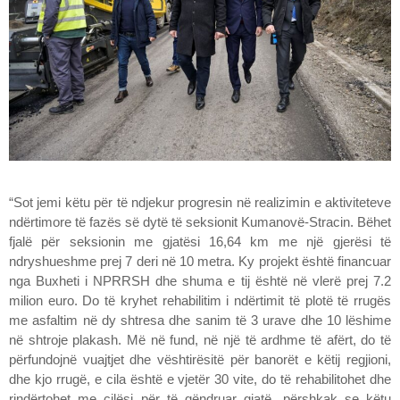
“Sot jemi këtu për të ndjekur progresin në realizimin e aktiviteteve
ndërtimore të fazës së dytë të seksionit Kumanovë-Stracin. Bëhet
fjalë për seksionin me gjatësi 16,64 km me një gjerësi të
ndryshueshme prej 7 deri në 10 metra. Ky projekt është financuar
nga Buxheti i NPRRSH dhe shuma e tij është në vlerë prej 7.2
milion euro. Do të kryhet rehabilitim i ndërtimit të plotë të rrugës
me asfaltim në dy shtresa dhe sanim të 3 urave dhe 10 lëshime
në shtroje plakash. Më në fund, në një të ardhme të afërt, do të
përfundojnë vuajtjet dhe vështirësitë për banorët e këtij regjioni,
dhe kjo rrugë, e cila është e vjetër 30 vite, do të rehabilitohet dhe
rindërtohet me cilësi për të qëndruar gjatë, përshkak se këtu