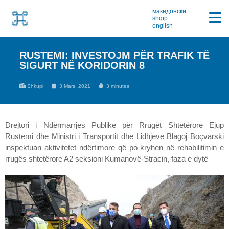
македонски
shqip
english
RUSTEMI: INVESTOJM PËR TRAFIK TË
SIGURT NË KORIDORIN 8
Shkupi
3 Mars, 2021
3 minutes
Drejtori i Ndërmarrjes Publike për Rrugët Shtetërore Ejup
Rustemi dhe Ministri i Transportit dhe Lidhjeve Blagoj Boçvarski
inspektuan aktivitetet ndërtimore që po kryhen në rehabilitimin e
rrugës shtetërore A2 seksioni Kumanovë-Stracin, faza e dytë