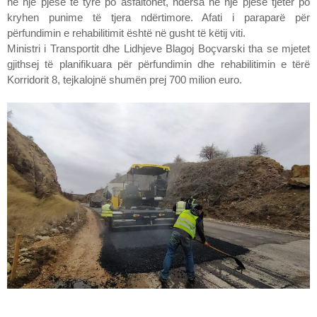
në një pjesë të tyre po asfaltohet, ndërsa në një pjesë tjetër po
kryhen punime të tjera ndërtimore. Afati i paraparë për
përfundimin e rehabilitimit është në gusht të këtij viti.
Ministri i Transportit dhe Lidhjeve Blagoj Boçvarski tha se mjetet
gjithsej të planifikuara për përfundimin dhe rehabilitimin e tërë
Korridorit 8, tejkalojnë shumën prej 700 milion euro.