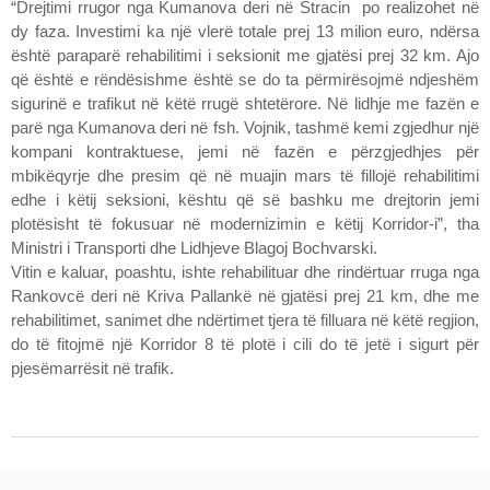
“Drejtimi rrugor nga Kumanova deri në Stracin po realizohet në
dy faza. Investimi ka një vlerë totale prej 13 milion euro, ndërsa
është paraparë rehabilitimi i seksionit me gjatësi prej 32 km. Ajo
që është e rëndësishme është se do ta përmirësojmë ndjeshëm
sigurinë e trafikut në këtë rrugë shtetërore. Në lidhje me fazën e
parë nga Kumanova deri në fsh. Vojnik, tashmë kemi zgjedhur një
kompani kontraktuese, jemi në fazën e përzgjedhjes për
mbikëqyrje dhe presim që në muajin mars të fillojë rehabilitimi
edhe i këtij seksioni, kështu që së bashku me drejtorin jemi
plotësisht të fokusuar në modernizimin e këtij Korridor-i”, tha
Ministri i Transporti dhe Lidhjeve Blagoj Bochvarski.
Vitin e kaluar, poashtu, ishte rehabilituar dhe rindërtuar rruga nga
Rankovcë deri në Kriva Pallankë në gjatësi prej 21 km, dhe me
rehabilitimet, sanimet dhe ndërtimet tjera të filluara në këtë regjion,
do të fitojmë një Korridor 8 të plotë i cili do të jetë i sigurt për
pjesëmarrësit në trafik.
Pjesë: