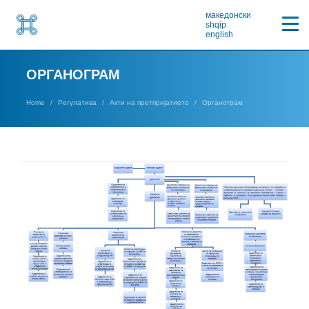
македонски
shqip
english
ОРГАНОГРАМ
Home
Регулатива
Акти на претпријатието
Органограм