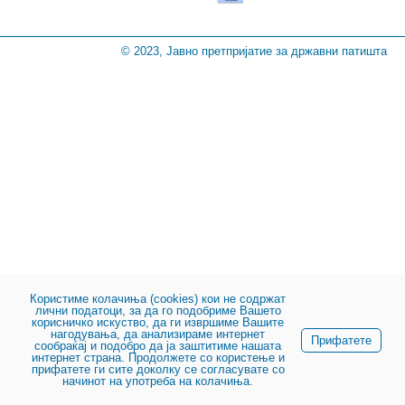
© 2023, Јавно претпријатие за државни патишта
Користиме колачиња (cookies) кои не содржат
лични податоци, за да го подобриме Вашето
корисничко искуство, да ги извршиме Вашите
нагодувања, да анализираме интернет
Прифатете
сообраќај и подобро да ја заштитиме нашата
интернет страна. Продолжете со користење и
прифатете ги сите доколку се согласувате со
начинот на употреба на колачиња.