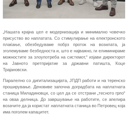
„Нашата крајна цел е модернизација и минимално човечко
присуство во наплатата. Со стимулирање на електронското
плаќање, обезбедуваме побрз проток на возилата, ја
зголемуваме безбедноста и, што е најважно, ги елиминираме
можностите за злоупотреба на системот,“ изјави директорот
на Јавното претпријатие за државни патишта, Коце
Трајановски.
Паралелно со дигитализацијата, ЈПДП работи и на теренско
проширување. Деновиве започна доградбата на наплатната
станица Миладиновци, со цел да се отстрани „тесното грло“
на оваа делница. До завршување на работите, се апелира
возачите да ја користат наплатната станица во Петровец која
има поголем капацитет.