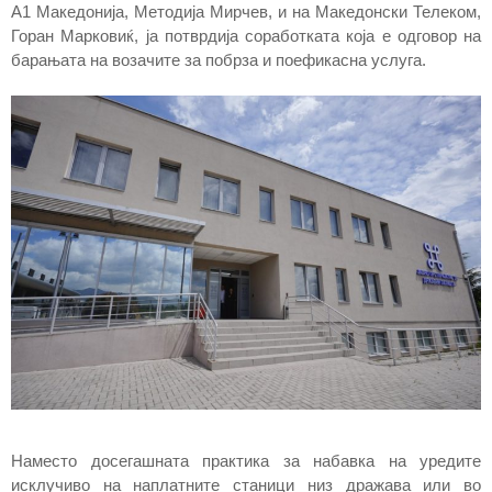
А1 Македонија, Методија Мирчев, и на Македонски Телеком,
Горан Марковиќ, ја потврдија соработката која е одговор на
барањата на возачите за побрза и поефикасна услуга.
Наместо досегашната практика за набавка на уредите
исклучиво на наплатните станици низ дражава или во