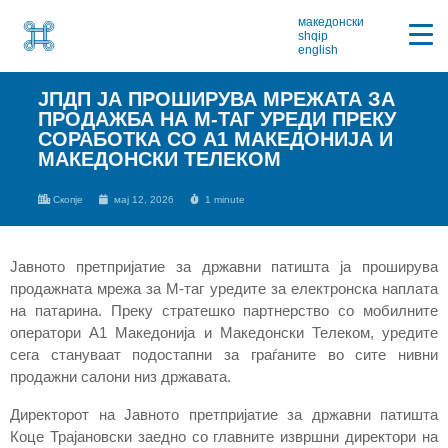
македонски
shqip
english
ЈПДП ЈА ПРОШИРУВА МРЕЖАТА ЗА
ПРОДАЖБА НА М-ТАГ УРЕДИ ПРЕКУ
СОРАБОТКА СО А1 МАКЕДОНИЈА И
МАКЕДОНСКИ ТЕЛЕКОМ
Скопје
мај 12, 2026
1 minute
Јавното претпријатие за државни патишта ја проширува
продажната мрежа за М-таг уредите за електронска наплата
на патарина. Преку стратешко партнерство со мобилните
оператори А1 Македонија и Македонски Телеком, уредите
сега стануваат подостапни за граѓаните во сите нивни
продажни салони низ државата.
Директорот на Јавното претпријатие за државни патишта
Коце Трајановски заедно со главните извршни директори на