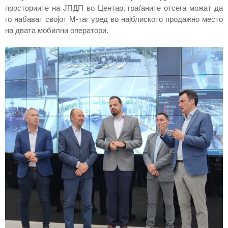
просториите на ЈПДП во Центар, граѓаните отсега можат да
го набават својот М-таг уред во најблиското продажно место
на двата мобилни оператори.