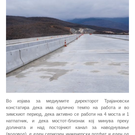
Во изјава за медиумите директорот Трајановски
констатира дека има одлично темпо на работа и во
зимскиот период, дека активно се работи на 4 моста и 1
натпатник, и дека мостот-близнак кој минува преку
долината и над постојниот канал за наводнување
(водовод), е еден сериозен инженерски потфат и еден од