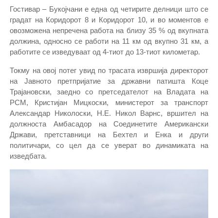
Гостивар – Букојчани е една од четирите делници што се
градат на Коридорот 8 и Коридорот 10, и во моментов е
овозможена непречена работа на близу 35 % од вкупната
должина, односно се работи на 11 км од вкупно 31 км, а
работите се изведуваат од 4-тиот до 13-тиот километар.
Токму на овој потег увид по трасата извршија директорот
на Јавното претпријатие за државни патишта Коце
Трајановски, заедно со претседателот на Владата на
РСМ, Кристијан Мицкоски, министерот за транспорт
Александар Николоски, Н.Е. Никол Варнс, вршител на
должноста Амбасадор на Соединетите Американски
Држави, претставници на Бехтел и Енка и други
политичари, со цел да се уверат во динамиката на
изведбата.