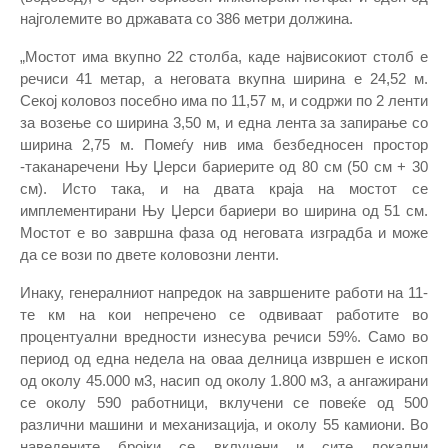
најголемите во државата со 386 метри должина.
„Мостот има вкупно 22 столба, каде највисокиот столб е
речиси 41 метар, а неговата вкупна ширина е 24,52 м.
Секој коловоз посебно има по 11,57 м, и содржи по 2 ленти
за возење со ширина 3,50 м, и една лента за запирање со
ширина 2,75 м. Помеѓу нив има безбедносен простор
-таканаречени Њу Џерси бариерите од 80 см (50 см + 30
см). Исто така, и на двата краја на мостот се
имплементирани Њу Џерси бариери во ширина од 51 см.
Мостот е во завршна фаза од неговата изградба и може
да се вози по двете коловозни ленти.
Инаку, генералниот напредок на завршените работи на 11-
те км на кои непречено се одвиваат работите во
процентуални вредности изнесува речиси 59%. Само во
период од една недела на оваа делница извршен е ископ
од околу 45.000 м3, насип од околу 1.800 м3, а ангажирани
се околу 590 работници, вклучени се повеќе од 500
различни машини и механизација, и околу 55 камиони. Во
наведените бројки се вклучени и сите локални