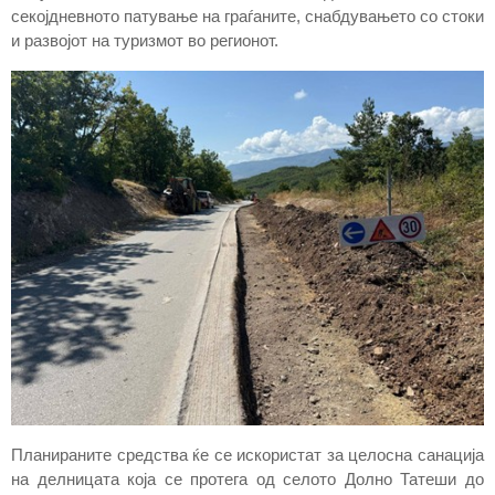
секојдневното патување на граѓаните, снабдувањето со стоки
и развојот на туризмот во регионот.
Планираните средства ќе се искористат за целосна санација
на делницата која се протега од селото Долно Татеши до