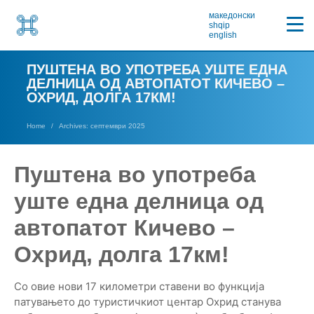
македонски
shqip
english
ПУШТЕНА ВО УПОТРЕБА УШТЕ ЕДНА
ДЕЛНИЦА ОД АВТОПАТОТ КИЧЕВО –
ОХРИД, ДОЛГА 17КМ!
Home
Archives: септември 2025
Пуштена во употреба
уште една делница од
автопатот Кичево –
Охрид, долга 17км!
Со овие нови 17 километри ставени во функција
патувањето до туристичкиот центар Охрид станува