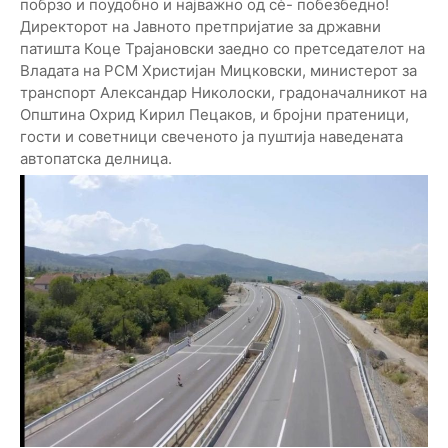
побрзо и поудобно и најважно од сè- побезбедно!
Директорот на Јавното претпријатие за државни
патишта Коце Трајановски заедно со претседателот на
Владата на РСМ Христијан Мицковски, министерот за
транспорт Александар Николоски, градоначалникот на
Општина Охрид Кирил Пецаков, и бројни пратеници,
гости и советници свеченото ја пуштија наведената
автопатска делница.