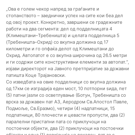
„Ова е голем чекор напред за граѓаните и
стопанството – заеднички успех на сите кои беа дел
од овој проект. Конкретно, завршени се градежните
работи на два сегмента: дел од подделницата 4
(Климештани–Требеништа) и целата подделница 5
(Требеништа–Охрид) со вкупна должина од 17
километри и го опфаќа делот од Климештани до
Охрид. Автопатот е со вкупна широчина од 26.5 метри
и ги содржи сите конструктивни елементи за автопат.“,
изјави директорот на Јавното претпријатие за државни
патишта Коце Трајановски.
Со изведбата на овие подделници со вкупна должина
од 17км се изградија еден мост, 10 потпорни ѕида, пет
(5) патни јазли со осветлување (Ботун, Требеништа со
врска за државен пат А3, Аеродром Св.Апостол Павле,
Подмоље, Св.Еразмо), четири (4) надпатници, 15
подпатници, 80 плочести и цевасти пропусти, два (2)
паралелни пристапни пата со приклучоци на
постоечки објекти, два (2) приклучоци на постоечки
објекти и една (1) девијација на локален пат за с.