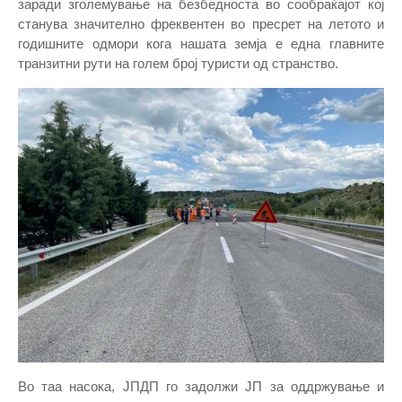
заради зголемување на безбедноста во сообраќајот кој
станува значително фреквентен во пресрет на летото и
годишните одмори кога нашата земја е една главните
транзитни рути на голем број туристи од странство.
Во таа насока, ЈПДП го задолжи ЈП за оддржување и