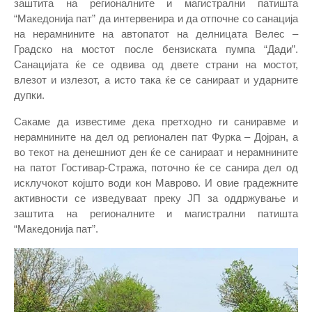
заштита на регионалните и магистрални патишта
“Македонија пат” да интервенира и да отпочне со санација
на нерамнините на автопатот на делницата Велес –
Градско на мостот после бензиската пумпа “Дади”.
Санацијата ќе се одвива од двете страни на мостот,
влезот и излезот, а исто така ќе се санираат и ударните
дупки.
Сакаме да известиме дека претходно ги саниравме и
нерамнините на дел од регионален пат Фурка – Дојран, а
во текот на денешниот ден ќе се санираат и нерамнините
на патот Гостивар-Стража, поточно ќе се санира дел од
исклучокот којшто води кон Маврово. И овие градежните
активности се изведуваат преку ЈП за оддржување и
заштита на регионалните и магистрални патишта
“Македонија пат”.