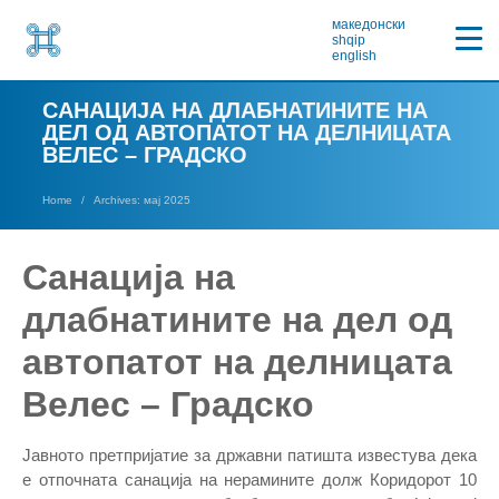
македонски
shqip
english
САНАЦИЈА НА ДЛАБНАТИНИТЕ НА
ДЕЛ ОД АВТОПАТОТ НА ДЕЛНИЦАТА
ВЕЛЕС – ГРАДСКО
Home
Archives: мај 2025
Санација на
длабнатините на дел од
автопатот на делницата
Велес – Градско
Јавното претпријатие за државни патишта известува дека
е отпочната санација на нерамините долж Коридорот 10