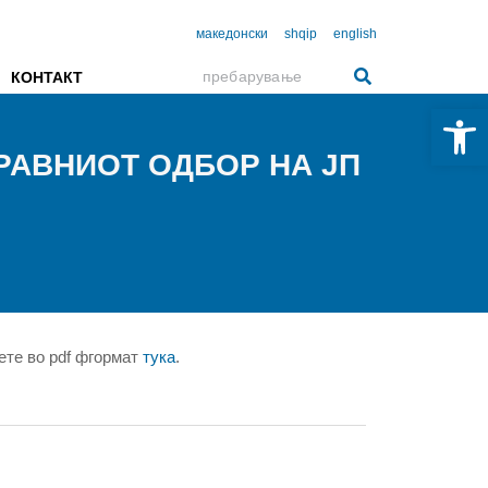
македонски
shqip
english
КОНТАКТ
Open 
РАВНИОТ ОДБОР НА ЈП
ете во pdf фгормат
тука
.