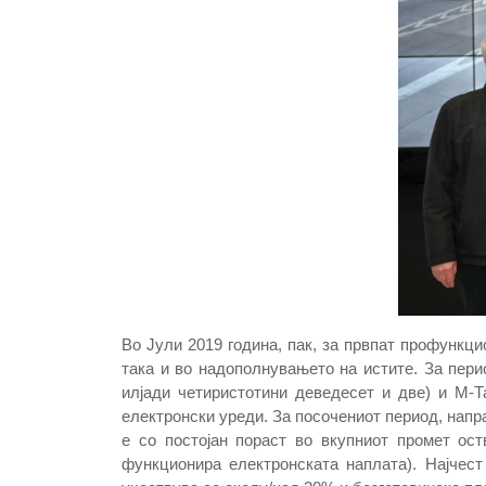
Во Јули 2019 година, пак, за првпат профункци
така и во надополнувањето на истите. За пери
илјади четиристотини деведесет и две) и М-Т
електронски уреди. За посочениот период, напр
е со постојан пораст во вкупниот промет ос
функционира електронската наплата). Најчес