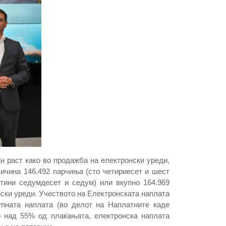
ан раст како во продажба на електронски уреди,
личина 146.492 парчиња (сто четириесет и шест
отини седумдесет и седум) или вкупно 164.969
ски уреди. Учеството на Електронската наплата
упната наплата (во делот на Наплатните каде
о над 55% од плаќањата, електронска наплата