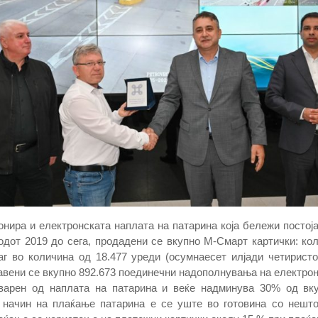
онира и електронската наплата на патарина која бележи постој
одот 2019 до сега, продадени се вкупно М-Смарт картички: ко
аг во количина од 18.477 уреди (осумнаесет илјади четирист
авени се вкупно 892.673 поединечни надополнувања на електрон
тварен од наплата на патарина и веќе надминува 30% од вк
т начин на плаќање патарина е се уште во готовина со нешт