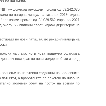
ње на патарина.
ЈПДП му донесоа рекорден приход од 53.242.070
еле во нагорна линија, па така во 2019 година
абележавме промет од 34.029.562 евра, во 2021
д околу 56 милиони евра“, изјави директорот на
естираат во нови патишта, во рехабилитација на
рски.
ронска наплата, но и нова градежна офанзива
 денар инвестиран во нови модерни, брзи и пред
за полнење на негативни содржини на насловните
 патникот, а вработените се секогаш на ниво на
ително зголемен обем на проток на возила по