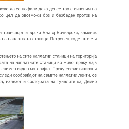
може да се пофали дека денес таа е синоним на
 со цел да овозможи брз и безбеден проток на
а транспорт и врски Благој Бочварски, заменик
 на наплатната станица Петровец каде што е и
тењето на сите наплатни станици на територија
ата на наплатните станици во живо, преку лајв
а снимен видео материјал. Преку софистицирани
следи сообраќајот на самите наплатни ленти, се
т, излезот и состојбата на тунелите кај Демир