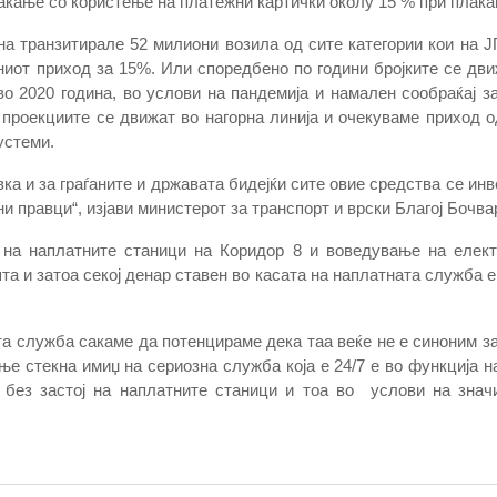
аќање со користење на платежни картички околу 15 % при плаќа
ина транзитирале 52 милиони возила од сите категории кои на 
иот приход за 15%. Или споредбено по години бројките се движ
во 2020 година, во услови на пандемија и намален сообраќај з
а проекциите се движат во нагорна линија и очекуваме приход о
устеми.
ка и за граѓаните и државата бидејќи сите овие средства се инв
и правци“, изјави министерот за транспорт и врски Благој Бочва
 на наплатните станици на Коридор 8 и воведување на елект
та и затоа секој денар ставен во касата на наплатната служба е
ата служба сакаме да потенцираме дека таа веќе не е синоним 
е стекна имиџ на сериозна служба која е 24/7 е во функција на
 без застој на наплатните станици и тоа во услови на знач