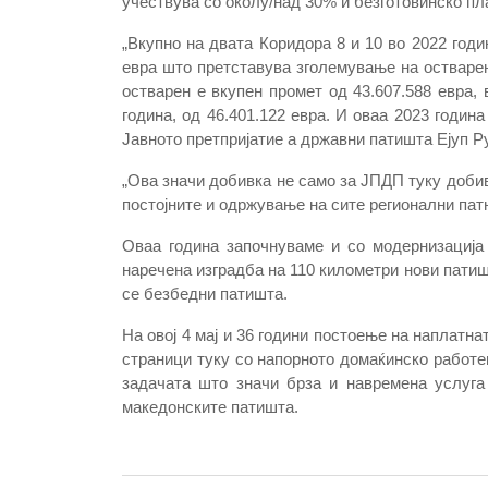
учествува со околу/над 30% и безготовинско пл
„Вкупно на двата Коридора 8 и 10 во 2022 год
евра што претставува зголемување на остварен
остварен е вкупен промет од 43.607.588 евра, 
година, од 46.401.122 евра. И оваа 2023 годин
Јавното претпријатие а државни патишта Ејуп Р
„Ова значи добивка не само за ЈПДП туку добив
постојните и одржување на сите регионални патн
Оваа година започнуваме и со модернизација
наречена изградба на 110 километри нови патиш
се безбедни патишта.
На овој 4 мај и 36 години постоење на наплатн
страници туку со напорното домаќинско работењ
задачата што значи брза и навремена услуга
македонските патишта.