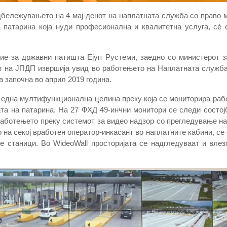
дбележувањето на 4 мај-денот на наплатната служба со право 
 патарина која нуди професионална и квалитетна услуга, сѐ
тие за државни патишта Ејуп Рустеми, заедно со министерот з
т на ЈПДП извршија увид во работењето на Наплатната служба
 започна во април 2019 година.
една мултифункционална целина преку која се мониторира рабо
та на патарина. На 27 ФХД 49-инчни монитори се следи состојб
 работењето преку системот за видео надзор со прегледување н
на секој вработен оператор-инкасант во наплатните кабини, се 
е станици. Во WideoWall просторијата се надгледуваат и влезо