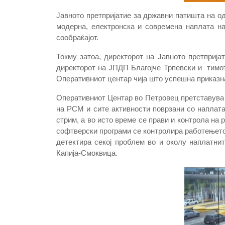
Јавното претпријатие за државни патишта на о
модерна, електронска и современа наплата на
сообраќајот.
Токму затоа, директорот на Јавното претприја
директорот на ЈПДП Благојче Трпевски и тимо
Оперативниот центар чија што успешна приказна
Оперативниот Центар во Петровец претставува 
на РСМ и сите активности поврзани со наплата
стрим, а во исто време се прави и контрола на
софтверски програми се контролира работењето 
детектира секој проблем во и околу наплатнит
Капија-Смоквица.