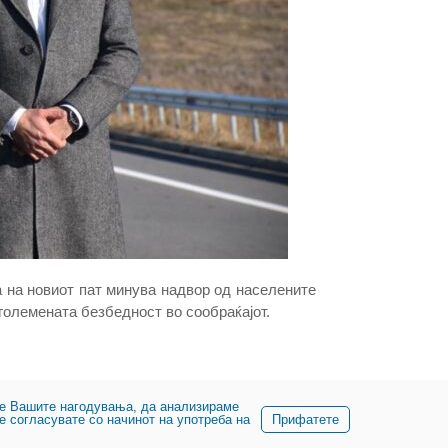
 на новиот пат минува надвор од населените
големената безбедност во сообраќајот.
име Вашите нагодувања, да анализираме
е согласувате со начинот на употреба на
Прифатете
претпријатие за државни патишта. Сите права задржани.