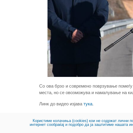
Со ова брзо и современо поврзување помеѓу
места, но се овозможува и намалување на ки
Линк до видео изјава
тука
.
Користиме колачиња (cookies) кои не содржат лични п
интернет сообраќај и подобро да ја заштитиме нашата и
Мапа на сајтот
Барања и Одговори
Политика на прив