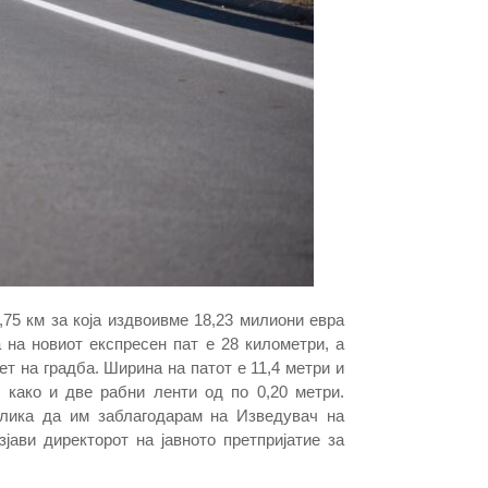
75 км за која издвоивме 18,23 милиони евра
на новиот експресен пат е 28 километри, а
ет на градба. Ширина на патот е 11,4 метри и
 како и две рабни ленти од по 0,20 метри.
илика да им заблагодарам на Изведувач на
јави директорот на јавното претпријатие за