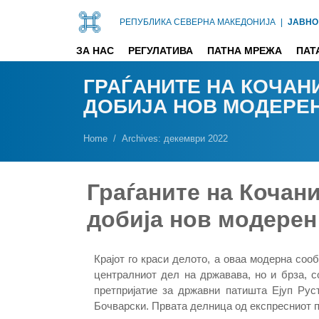
РЕПУБЛИКА СЕВЕРНА МАКЕДОНИЈА
|
ЈАВНО
ЗА НАС
РЕГУЛАТИВА
ПАТНА МРЕЖА
ПАТ
ГРАЃАНИТЕ НА КОЧАН
ДОБИЈА НОВ МОДЕРЕН
Home
Archives: декември 2022
Граѓаните на Кочани
добија нов модерен
Крајот го краси делото, а оваа модерна сооб
централниот дел на државава, но и брза, с
претпријатие за државни патишта Ејуп Рус
Бочварски. Првата делница од експресниот 