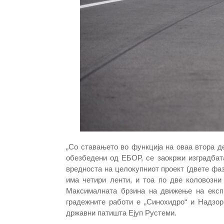
„Со ставањето во функција на оваа втора д
обезбедени од ЕБОР, се заокржи изградбат
вредноста на целокупниот проект (двете фази
има четири ленти, и тоа по две коловозни
Максималната брзина на движење на експр
градежните работи е „Синохидро“ и Надзор 
државни патишта Ејуп Рустеми.