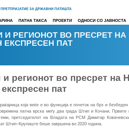
 ПРЕТПРИЈАТИЕ ЗА ДРЖАВНИ ПАТИШТА
АРИНА
ПАТНА ТАКСА
ПРОЕКТИ
ОДНОСИ СО ЈАВНОСТА
И И РЕГИОНОТ ВО ПРЕСРЕТ НА
 ЕКСПРЕСЕН ПАТ
 и регионот во пресрет на 
 експресен пат
раќајница која веќе е во функција е почеток на брз и безбеден
овремена патна врска меѓу два града Штип и Кочани. Првите к
теми, претседателот на Владата на РСМ Димитар Ковачевски
пат Штип–Крупиште беше завршена во 2020 година.