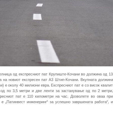
елница од експресниот пат Крупиште-Кочани во должина од 13,
а на новиот експресен пат А3 Штип-Кочани. Вкупната должина 
) е околу 40 милиони евра. Експресниот пат е со висок квалит
 од по 3,5 метри и две ленти за застанување од по 2 метри,
есниот пат е 110 километри на час. Дозволете во оваа пр
е „Патинвест инженеринг“ за успешно завршената работа“, из