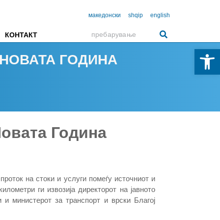
македонски
shqip
english
КОНТАКТ
Open 
 НОВАТА ГОДИНА
Новата Година
 проток на стоки и услуги помеѓу источниот и
илометри ги извозија директорот на јавното
 и министерот за транспорт и врски Благој