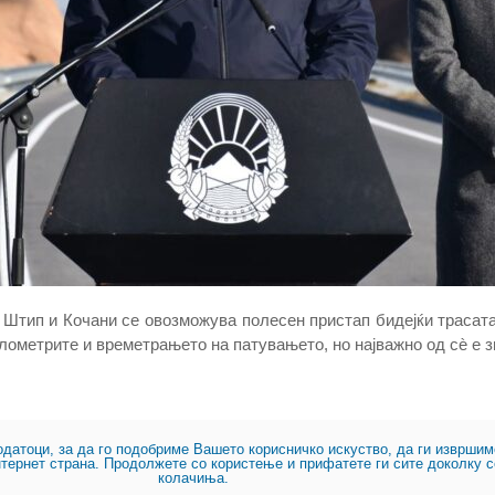
 Штип и Кочани се овозможува полесен пристап бидејќи трасата
лометрите и времетрањето на патувањето, но најважно од сѐ е з
одатоци, за да го подобриме Вашето корисничко искуство, да ги изврш
нтернет страна. Продолжете со користење и прифатете ги сите доколку с
колачиња.
атност
Контакт
© 2023, Јавно 